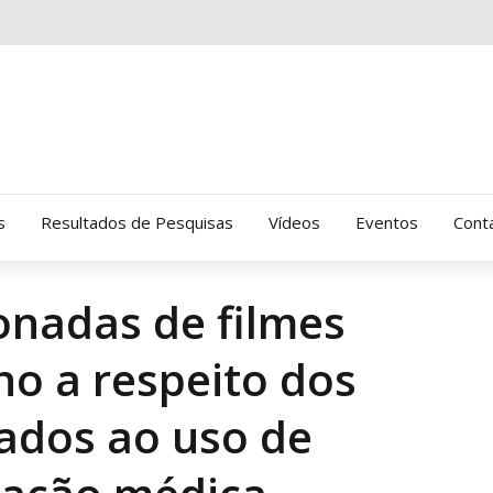
s
Resultados de Pesquisas
Vídeos
Eventos
Cont
onadas de filmes
Clinica Gressus (Alamedas)
no a respeito dos
Hospital Cantareira
Amor-Exigente
nados ao uso de
CRATOD