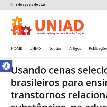
6 de agosto de 2026
HOME
UNIAD
Notícias
Artigos
Publicaçõe
Open toolbar
Usando cenas seleci
Quem Somos
LENAD
brasileiros para ensi
Nossa História
LECUCA
Nossa Missão e Valores
transtornos relacio
Diretoria