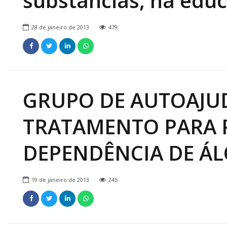
substâncias, na edu
Onde Estamos
Onde Procurar Ajuda?
28 de janeiro de 2013
479
Ronaldo Laranjeira recebe prêmio ISAJE
Griffith Edwards
GRUPO DE AUTOAJU
TRATAMENTO PARA 
DEPENDÊNCIA DE Á
19 de janeiro de 2013
245