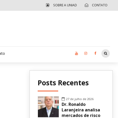
SOBRE A UNIAD
CONTATO
ato
Moradia UCAD
Posts Recentes
CUIDA – Jardim Ângela
Independência Jovem – FOLIA
27 de julho de 2026
Dr. Ronaldo
Revista UNIAD
Laranjeira analisa
mercados de risco