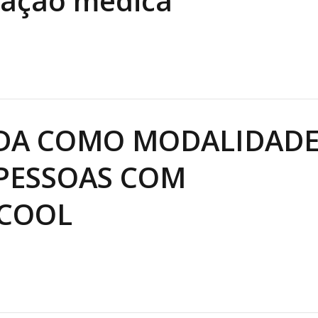
cação médica
Alcoólicos Anônimos
AME – Psiquiatria Dra Jandira Ma
DA COMO MODALIDADE
PESSOAS COM
LCOOL