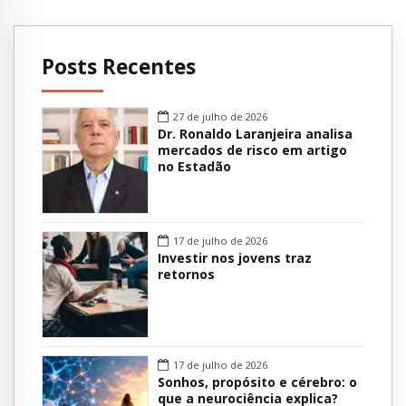
Universidade Federal
Sciences, University
de Juiz de Fora (UFJF).
of Copenhagen,
Diretor do Núcleo de
Denmark.
Posts Recentes
Pesquisas em
laa@farma.ku.dk.
Espiritualidade e
ABSTRACT:
Saúde (Nupes) da
BACKGROUND: The
27 de julho de 2026
UFJF, Juiz de Fora,
[…]
Dr. Ronaldo Laranjeira analisa
MG As relações […]
mercados de risco em artigo
no Estadão
17 de julho de 2026
Investir nos jovens traz
retornos
17 de julho de 2026
Sonhos, propósito e cérebro: o
que a neurociência explica?