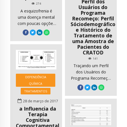
Perfil dos
274
Usuários do
A esquizofrenia é
Programa
uma doença mental
Recomeço: Perfil
Sóciodemográfico
com poucas opções
e Histórico do
de tratamento
Tratamento de
disponíveis. Mas
uma Amostra de
pesquisas, inclusive
Pacientes do
brasileiras, buscam
CRATOD
mudar esse cenário
141
no futuro Por José
Traçando um Perfil
Alexandre Crippa
dos Usuários do
Janus (do latim) era
DEPENDÊNCIA
Programa Recomeço:
um dos únicos
QUÍMICA
Perfil
deuses Romanos que
Sóciodemográfico e
TRATAMENTOS
não teve o seu
Histórico do
correspondente
28 de março de 2017
Tratamento de uma
emprestado da
a Influencia da
Amostra de Pacientes
mitologia grega,
Terapia
do CRATOD
sendo geralmente
Cognitiva
Autores: Letícia
representado por
Comportamental