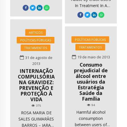
GRANDE DO SUL
In Treatment In A
FACULDADE DE
Therapeutic
SERVIÇO SOCIAL
Community Maycon
PROGRAMA DE PÓS-
Rogério Seleghim,
GRADUAÇÃO EM
Magda Lúcia Félix de
ARTIGOS
SERVIÇO SOCIAL
Oliveira A
POLÍTICAS PÚBLICAS
POLÍTICAS PÚBLICAS
GABRIELI DE SOUZA
identificação do perfil
TRATAMENTOS
TRATAMENTOS
BANDEIRA Esse
de usuários de
estudo versa sobre o
drogas de abuso é
19 de maio de 2013
31 de agosto de
trabalho do
uma das primeiras
2013
Consumo
assistente social na
ações para a
prejudicial de
INTERNAÇÃO
Política de Atenção
elaboração de
álcool entre
COMPULSÓRIA
aos usuários de
políticas públicas.
usuários da
NA GRAVIDEZ:
drogas e objetiva
Objetivo. O objetivo
Estratégia
PREVENÇÃO E
analisar como a
Saúde da
do estudo é
PROTEÇÃO À
Família
categoria profissional
VIDA
descrever o padrão
dos assistentes
do uso das principais
94
375
sociais vem
drogas de […]
Harmful alcohol
ROSA MARIA DE
discutindo a questão
consumption
SALES GUIMARÃES
do uso […]
between users of
BARROS – IARA