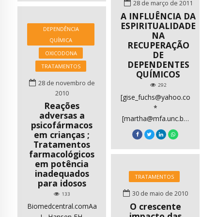
28 de março de 2011
A INFLUÊNCIA DA
ESPIRITUALIDADE
DEPENDÊNCIA
NA
QUÍMICA
RECUPERAÇÃO
DE
OXICODONA
DEPENDENTES
TRATAMENTOS
QUÍMICOS
28 de novembro de
292
2010
[gise_fuchs@yahoo.com.br]
Reações
*
adversas a
[martha@mfa.unc.br]
psicofármacos
Resumo Este artigo
em crianças ;
retrata parte dos
Tratamentos
resultados de uma
farmacológicos
pesquisa que teve
em potência
como objetivo
inadequados
TRATAMENTOS
para idosos
caracterizar a
influência da
30 de maio de 2010
133
espiritualidade na
O crescente
Biomedcentral.comAagaard
recuperação de
impacto das
L, Hansen EH.