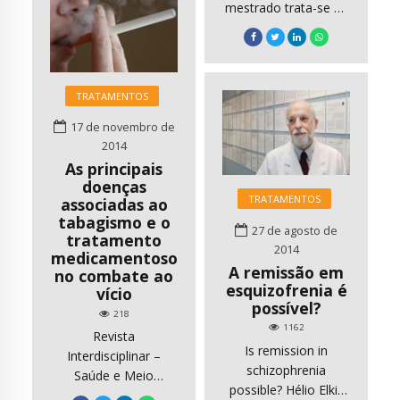
mestrado trata-se de
uma revisão
sistemática de
literatura sobre
comunidades
TRATAMENTOS
terapêuticas, seu
histórico e atenção à
17 de novembro de
adolescentes nessas
2014
instituições. Para tal
As principais
utilizamos como
doenças
TRATAMENTOS
associadas ao
protocolos de busca
tabagismo e o
um descritor, que foi
27 de agosto de
tratamento
comunidade
2014
medicamentoso
terapêutica, a partir
A remissão em
no combate ao
de critérios
esquizofrenia é
vício
previamente
possível?
218
definidos nas bases
1162
Revista
de dados Lilacs,
Is remission in
Interdisciplinar –
Ibecs, Medline e
schizophrenia
Saúde e Meio
PubMed, no período
possible? Hélio Elkis
Ambiente –