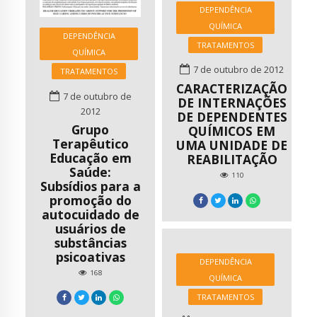
DEPENDÊNCIA
terapêuticas há oito
QUÍMICA
anos. Há
DEPENDÊNCIA
TRATAMENTOS
aproximadamente 2
QUÍMICA
anos iniciou o
7 de outubro de 2012
TRATAMENTOS
exercício profissional
CARACTERIZAÇÃO
com estes sujeitos
7 de outubro de
DE INTERNAÇÕES
através da corrida.
2012
DE DEPENDENTES
Eram realizados
Grupo
QUÍMICOS EM
treinos de corrida
Terapêutico
UMA UNIDADE DE
dentro da
Educação em
REABILITAÇÃO
Saúde:
comunidade
110
Subsídios para a
terapêutica com o
promoção do
objetivo de levar os
autocuidado de
[…]
usuários de
substâncias
psicoativas
DEPENDÊNCIA
168
QUÍMICA
TRATAMENTOS