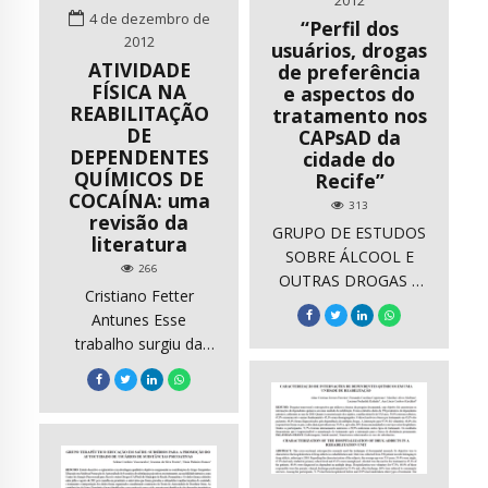
2012
passou por um
4 de dezembro de
treatment and
“Perfil dos
redirecionamento de
2012
recovery. Traditional
usuários, drogas
modelo de
ATIVIDADE
de preferência
tools are expensive,
assistência centrado
FÍSICA NA
e aspectos do
time consuming,
no hospital
REABILITAÇÃO
tratamento nos
complex, […]
psiquiátrico para […]
DE
CAPsAD da
DEPENDENTES
cidade do
QUÍMICOS DE
Recife”
COCAÍNA: uma
313
revisão da
GRUPO DE ESTUDOS
literatura
SOBRE ÁLCOOL E
266
OUTRAS DROGAS –
Cristiano Fetter
GEAD / UFPE “Entre
Antunes Esse
pedras e tiros:perfil
trabalho surgiu da
dos usuários,
experiência do autor
estratégias de
com a dependência
consumo e impacto
química, ajudando e
social do uso do
convivendo com este
crack”
publico em
comunidades