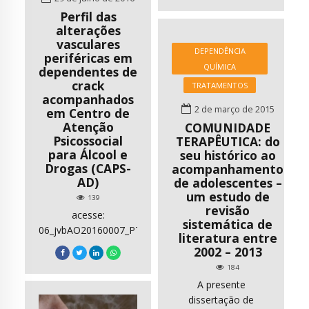
nosso cotidiano.
Perfil das
Assim, o objetivo do
alterações
estudo é delinear o
vasculares
nível, e os diferentes
DEPENDÊNCIA
periféricas em
tipos de motivação à
QUÍMICA
dependentes de
prática de […]
crack
TRATAMENTOS
acompanhados
2 de março de 2015
em Centro de
Atenção
COMUNIDADE
Psicossocial
TERAPÊUTICA: do
para Álcool e
seu histórico ao
Drogas (CAPS-
acompanhamento
AD)
de adolescentes –
um estudo de
139
revisão
acesse:
sistemática de
06_jvbAO20160007_PT.pdf
literatura entre
2002 – 2013
184
A presente
dissertação de