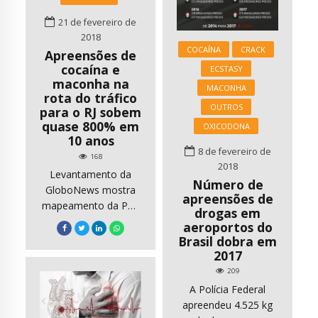
nos sapatos e na
diz o professor Luís
traseira dos carros de
21 de fevereiro de
Fernando Tófoli, do
quem vai à fronteira
2018
Departamento de
do Brasil com o
COCAÍNA
CRACK
Apreensões de
Psicologia Médica e
Paraguai é a mesma
cocaína e
ECSTASY
Psiquiatria da […]
em que se cultiva a
maconha na
MACONHA
maconha consumida
rota do tráfico
OUTROS
para o RJ sobem
em São Paulo, no Rio
quase 800% em
e outras cidades […]
OXICODONA
10 anos
8 de fevereiro de
168
2018
Levantamento da
Número de
GloboNews mostra
apreensões de
mapeamento da PRF
drogas em
em estradas federais
aeroportos do
de 8 estados e DF.
Brasil dobra em
Analista criminal
2017
defende trabalho de
209
inteligência das
A Polícia Federal
polícias para
apreendeu 4.525 kg
combater o