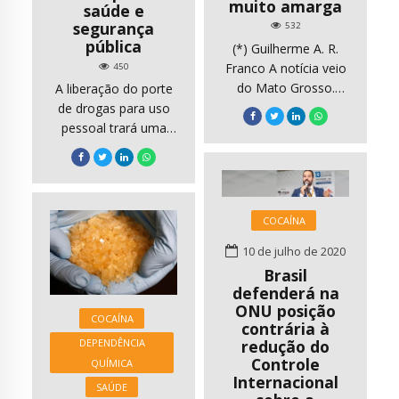
muito amarga
saúde e
segurança
532
pública
(*) Guilherme A. R.
Franco A notícia veio
450
do Mato Grosso.
A liberação do porte
Preso um jovem
de drogas para uso
casal que
pessoal trará uma
comercializava
série de problemas
drogas na forma de
de saúde e segurança
“doces canábicos”. É
pública para o Brasil,
da página oficial da
o julgamento foi
COCAÍNA
Polícia Civil daquele
marcado para 2 de
estado: “As diligências
agosto. Três
10 de julho de 2020
iniciaram após
ministros já votaram
Brasil
denúncias de que um
em 2015, todos a
defenderá na
casal vinha
favor de derrubar a
ONU posição
COCAÍNA
fabricando doces
tipificação penal do
contrária à
misturados com
porte de drogas. O
DEPENDÊNCIA
redução do
maconha e vendendo
Controle
psiquiatra Ronaldo
QUÍMICA
Internacional
sob encomenda,
Laranjeira, PhD em
SAÚDE