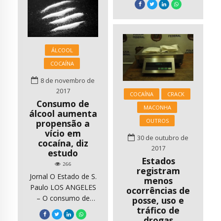
Miocárdio em
consumo de drogas
pacientes jovens,
no Brasil e
devido ao consumo
proporcionalmente
de drogas. SPDM
um declínio
{youtube}/hK67Pp7m1jU{/youtube}
ÁLCOOL
ocorrendo em várias
partes do mundo. A
COCAÍNA
resposta dos
8 de novembro de
governos FHC, Lula e
2017
COCAÍNA
CRACK
Dilma, comandada
Consumo de
pela SENAD
MACONHA
álcool aumenta
(Secretaria Nacional
OUTROS
propensão a
Drogas) tem sido
vício em
30 de outubro de
amadorística,
cocaína, diz
2017
fragmentada e
estudo
Estados
absolutamente
266
registram
insuficiente, para
Jornal O Estado de S.
menos
enfrentar todos os
Paulo LOS ANGELES
ocorrências de
desafios. O governo
– O consumo de
posse, uso e
federal […]
álcool leva a um
tráfico de
drogas
comportamento mais