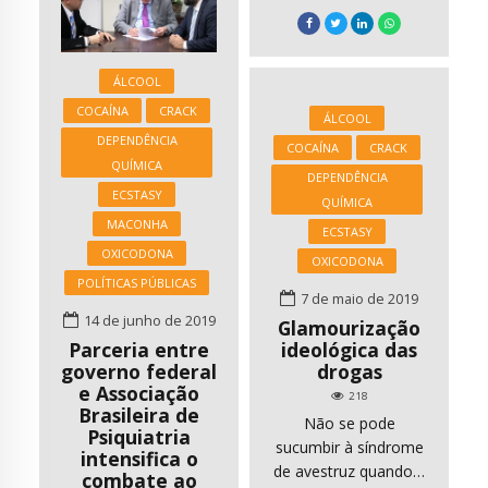
apreendeu, até
criminosa do Brasil.
novembro deste ano,
Em 12 de maio
98 toneladas de
daquele ano, o PCC
ÁLCOOL
cocaína, 24% a mais
orquestrou diversas
que as 79 toneladas
rebeliões nas prisões,
COCAÍNA
CRACK
ÁLCOOL
apreendidas em todo
atacou delegacias e
DEPENDÊNCIA
COCAÍNA
CRACK
o ano de 2018. Saiba
batalhões da Polícia
QUÍMICA
DEPENDÊNCIA
mais em
Militar. Os ataques
ECSTASY
https://www.oantagonista.com
deixaram ao menos
QUÍMICA
MACONHA
de-cocaina-pela-pf-
30 agentes de
ECSTASY
cresce-24/
segurança […]
OXICODONA
OXICODONA
POLÍTICAS PÚBLICAS
7 de maio de 2019
14 de junho de 2019
Glamourização
ideológica das
Parceria entre
drogas
governo federal
e Associação
218
Brasileira de
Não se pode
Psiquiatria
sucumbir à síndrome
intensifica o
de avestruz quando a
combate ao