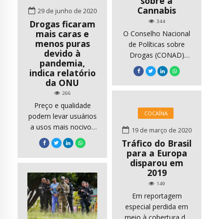
sobre a
inclusive em escolas
dependência […]
Cannabis
29 de junho de 2020
para adolescentes […]
Drogas ficaram
344
mais caras e
O Conselho Nacional
menos puras
de Políticas sobre
devido à
Drogas (CONAD)
pandemia,
realizou reunião
indica relatório
extraordinária, na 2ª
da ONU
feira, dia 06 de julho
266
de 2020, aprovando
Preço e qualidade
importantes pontos
COCAÍNA
podem levar usuários
de pauta, que
a usos mais nocivos
fortalecerão a Política
19 de março de 2020
dessas substâncias. A
sobre Drogas no
Tráfico do Brasil
recessão econômica,
Brasil. Em um dos
para a Europa
o fechamento de
disparou em
pontos avaliados, o
fronteiras, a
2019
CONAD rechaçou
interrupção do
todas as seis
149
transporte aéreo e as
recomendações da
Em reportagem
medidas de
Organização Mundial
especial perdida em
isolamento têm
da Saúde (OMS),
meio à cobertura da