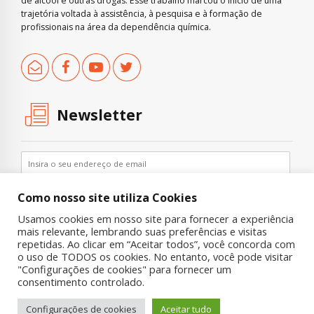
de álcool e outras drogas. Esse trabalho marcou o início de uma
trajetória voltada à assistência, à pesquisa e à formação de
profissionais na área da dependência química.
Newsletter
Como nosso site utiliza Cookies
Usamos cookies em nosso site para fornecer a experiência
mais relevante, lembrando suas preferências e visitas
repetidas. Ao clicar em “Aceitar todos”, você concorda com
o uso de TODOS os cookies. No entanto, você pode visitar
"Configurações de cookies" para fornecer um
Copyright © 2019 UNIAD – Unidade de Pesquisa em Álcool e Drogas
consentimento controlado.
Quem Somos
Nossa História
Onde Procurar Ajuda?
Configurações de cookies
Aceitar tudo