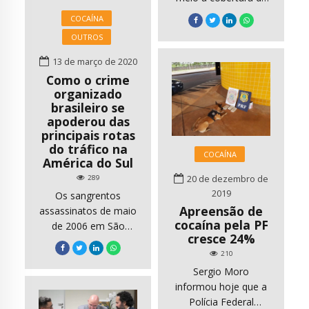
provocado escassez
feitas à Comissão de
pandemia,
COCAÍNA
de vários tipos de
[…]
correspondentes
drogas em países de
OUTROS
da Reuters informam
todas as regiões do
que PCC e outras
13 de março de 2020
mundo, aumentando
“gangues brasileiras
Como o crime
assim preços e
emergem como
organizado
reduzindo a pureza
grandes exportadores
brasileiro se
das substâncias.
de cocaína,
apoderou das
Segundo […]
principais rotas
inundando Europa
do tráfico na
com pó branco”. O
COCAÍNA
América do Sul
gráfico reproduzido
20 de dezembro de
acima mostra que o
289
2019
Brasil se tornou a
Os sangrentos
Apreensão de
principal origem das
assassinatos de maio
cocaína pela PF
apreensões no porto
de 2006 em São
cresce 24%
de Antuérpia, na
Paulo deixaram
Bélgica, no ano
210
evidente o poder do
passado. Leia a […]
Sergio Moro
Primeiro Comando da
informou hoje que a
Capital (PCC), a maior
Polícia Federal
organização