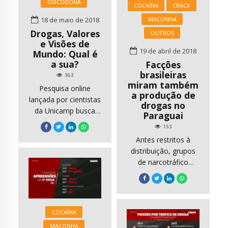
OXICODONA
que aquele país pode
COCAÍNA
CRACK
maiores danos,
estar […]
contabilizando 76%
MACONHA
18 de maio de 2018
de mortes
Drogas, Valores
OUTROS
envolvendo distúrbios
e Visões de
19 de abril de 2018
Mundo: Qual é
relacionados ao uso
a sua?
Facções
de drogas. A
brasileiras
conclusão é do
363
miram também
Relatório […]
Pesquisa online
a produção de
lançada por cientistas
drogas no
da Unicamp busca
Paraguai
entender o que
153
influencia a opinião
Antes restritos à
das pessoas sobre
distribuição, grupos
políticas de drogas O
de narcotráfico
objetivo da pesquisa
elevam violência na
é “entender melhor o
divisa com Brasil
que leva alguém a
PEDRO JUAN
tomar uma ou outra
CABALLERO A terra
posição sobre
COCAÍNA
vermelha que gruda
políticas de drogas”,
MACONHA