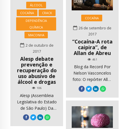
adolescente. Não é
para Mosaic) Falta
ÁLCOOL
preciso ser da Opus
pouco para as 15h de
Dei para entender
COCAÍNA
CRACK
uma ensolarada tarde
COCAÍNA
isso. Não é
DEPENDÊNCIA
de sexta-feira, e o
necessário ser um
QUÍMICA
26 de setembro de
parque de
carola, um
2017
MACONHA
Laugardalur, perto do
reacionário moralista.
“Cocaína-A rota
centro de Reykjavik,
Basta […]
2 de outubro de
caipira”, de
está praticamente […]
2017
Allan de Abreu
Alesp debate
461
prevenção e
Blog da Record Por
recuperação do
Nelson Vasconcelos
uso abusivo de
foto: O repórter Allan
álcool e drogas
de Abreu, autor de
106
“Cocaína – A Rota
Alesp (Assembleia
Caipira” – Foto:
Legislativa do Estado
Johnny Torres Sabe
de São Paulo) Da
quando um livro
redação – Foto: José
conta histórias tão
Antonio Teixeira
absurdas que
Mesa da audiência