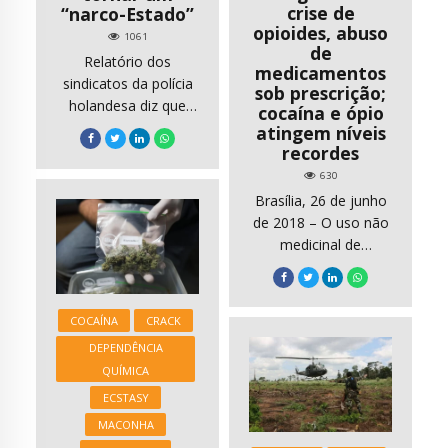
crise de
“narco-Estado”
opioides, abuso
1061
de
Relatório dos
medicamentos
sindicatos da polícia
sob prescrição;
holandesa diz que
cocaína e ópio
gangues estão a
atingem níveis
aumentar influência e
recordes
que há vítimas que já
630
não apresentam
Brasília, 26 de junho
queixas com medo
de 2018 – O uso não
de represálias. A
medicinal de
criminalidade
medicamentos sob
organizada na
prescrição está se
Holanda aumentou,
tornando uma
COCAÍNA
CRACK
mesmo que não seja
enorme ameaça para
registada, e por isso
DEPENDÊNCIA
a saúde pública e o
as associações de
QUÍMICA
cumprimento da lei
polícias estão
no mundo, com
ECSTASY
preocupadas ao
opioides sendo
MACONHA
ponto de acreditarem
responsáveis pelos