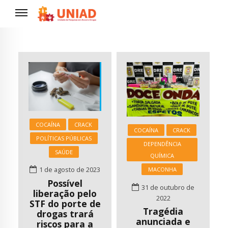
COCAÍNA
CRACK
COCAÍNA
CRACK
POLÍTICAS PÚBLICAS
DEPENDÊNCIA
SAÚDE
QUÍMICA
MACONHA
1 de agosto de 2023
Possível
31 de outubro de
liberação pelo
2022
STF do porte de
Tragédia
drogas trará
anunciada e
riscos para a