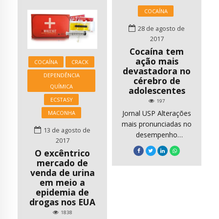
pensamos que seu
pública O Núcleo de
COCAÍNA
autor exagerou na
Ações Estratégicas
imaginação? “Cocaína
28 de agosto de
(NAE) da Assembleia
– A rota caipira”, do
2017
Legislativa promoveu
Allan de Abreu,
Cocaína tem
um encontro para
poderia estar nessa
ação mais
debater a prevenção
COCAÍNA
CRACK
categoria se não
devastadora no
e a recuperação do
DEPENDÊNCIA
fosse […]
cérebro de
uso abusivo de álcool
QUÍMICA
adolescentes
e outras drogas,
ECSTASY
197
nesta quinta-feira
Jornal USP Alterações
MACONHA
(28/9), no auditório
mais pronunciadas no
Franco Montoro. O
13 de agosto de
desempenho
“Movimento […]
2017
cognitivo são
O excêntrico
encontradas em
mercado de
usuários precoces da
venda de urina
substância Por Júlio
em meio a
Bernardes – Editorias:
epidemia de
Ciências da Saúde
drogas nos EUA
Uso de cocaína antes
1838