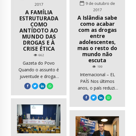
Roberto Rodrigues de
9 de outubro de
2017
Oliveira é secretario
2017
A FAMÍLIA
de Segurança Urbana
A Islândia sabe
ESTRUTURADA
de São Paulo,
como acabar
COMO
com as drogas
bacharel em direito
ANTÍDOTO AO
entre
MUNDO DAS
[…]
adolescentes,
DROGAS E À
mas o resto do
CRISE ÉTICA
mundo não
662
escuta
Gazeta do Povo
199
Quando o assunto é
Internacional – EL
juventude e drogas
PAÍS Nos últimos
não há garantias, não
anos, o país reduziu
existe receita infalível.
drasticamente o
Mas, sem dúvida
consumo de tabaco,
alguma, uma família
drogas e álcool entre
bem estruturada
os jovens Emma
tende a ser um bom
Young (Meninas
começo para
numa academia de
proteger o
Reykjavik Dave Imms