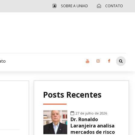
SOBRE A UNIAD
CONTATO
ato
Moradia UCAD
Posts Recentes
CUIDA – Jardim Ângela
Independência Jovem – FOLIA
27 de julho de 2026
Dr. Ronaldo
Revista UNIAD
Laranjeira analisa
mercados de risco