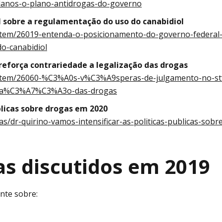
os-o-plano-antidrogas-do-governo
 sobre a regulamentação do uso do canabidiol
s/item/26019-entenda-o-posicionamento-do-governo-federal
-canabidiol
eforça contrariedade a legalização das drogas
as/item/26060-%C3%A0s-v%C3%A9speras-de-julgamento-no-st
liza%C3%A7%C3%A3o-das-drogas
úblicas sobre drogas em 2020
cas/dr-quirino-vamos-intensificar-as-politicas-publicas-sobr
mas discutidos em 2019
nte sobre: