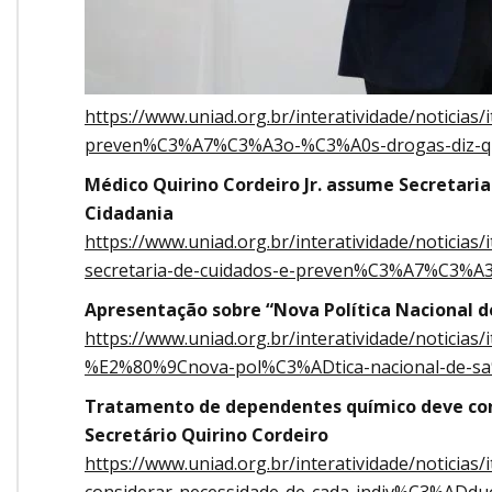
https://www.uniad.org.br/interatividade/noticias
preven%C3%A7%C3%A3o-%C3%A0s-drogas-diz-q
Médico Quirino Cordeiro Jr. assume Secretari
Cidadania
https://www.uniad.org.br/interatividade/noticia
secretaria-de-cuidados-e-preven%C3%A7%C3%A3
Apresentação sobre “Nova Política Nacional 
https://www.uniad.org.br/interatividade/notic
%E2%80%9Cnova-pol%C3%ADtica-nacional-de-
Tratamento de dependentes químico deve cons
Secretário Quirino Cordeiro
https://www.uniad.org.br/interatividade/notic