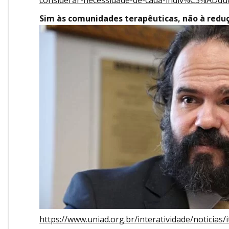
considerar-necessidade-de-cada-indiv%C3%ADdu
Sim às comunidades terapêuticas, não à reduç
https://www.uniad.org.br/interatividade/notic