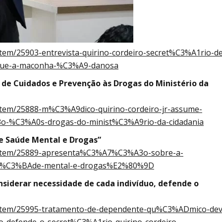
/item/25903-entrevista-quirino-cordeiro-secret%C3%A1rio-d
ue-a-maconha-%C3%A9-danosa
a de Cuidados e Prevenção às Drogas do Ministério da
s/item/25888-m%C3%A9dico-quirino-cordeiro-jr-assume-
o-%C3%A0s-drogas-do-minist%C3%A9rio-da-cidadania
de Saúde Mental e Drogas”
ias/item/25889-apresenta%C3%A7%C3%A3o-sobre-a-
sa%C3%BAde-mental-e-drogas%E2%80%9D
iderar necessidade de cada indivíduo, defende o
ias/item/25995-tratamento-de-dependente-qu%C3%ADmico-dev