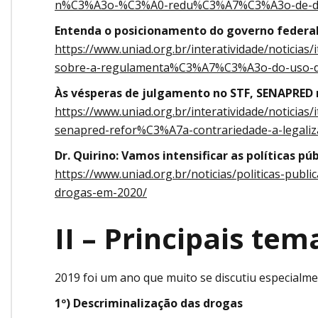
n%C3%A3o-%C3%A0-redu%C3%A7%C3%A3o-de-dan
Entenda o posicionamento do governo federal
https://www.uniad.org.br/interatividade/noticia
sobre-a-regulamenta%C3%A7%C3%A3o-do-uso-do
Às vésperas de julgamento no STF, SENAPRED r
https://www.uniad.org.br/interatividade/notici
senapred-refor%C3%A7a-contrariedade-a-lega
Dr. Quirino: Vamos intensificar as políticas p
https://www.uniad.org.br/noticias/politicas-publi
drogas-em-2020/
II – Principais te
2019 foi um ano que muito se discutiu especialme
1º) Descriminalização das drogas