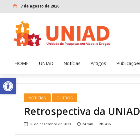
7 de agosto de 2026
HOME
UNIAD
Notícias
Artigos
Publicaçõe
Open toolbar
Quem Somos
LENAD
NOTÍCIAS
OUTROS
Nossa História
LECUCA
Retrospectiva da UNIAD
Nossa Missão e Valores
26 de dezembro de 2019
24
min
406
Diretoria