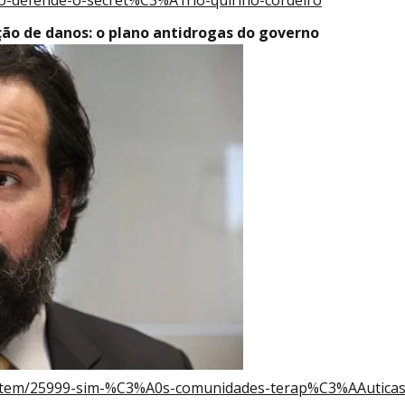
o-defende-o-secret%C3%A1rio-quirino-cordeiro
ão de danos: o plano antidrogas do governo
ias/item/25999-sim-%C3%A0s-comunidades-terap%C3%AAuticas