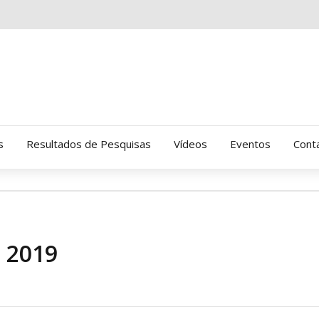
s
Resultados de Pesquisas
Vídeos
Eventos
Cont
Clinica Gressus (Alamedas)
Hospital Cantareira
 2019
Amor-Exigente
CRATOD