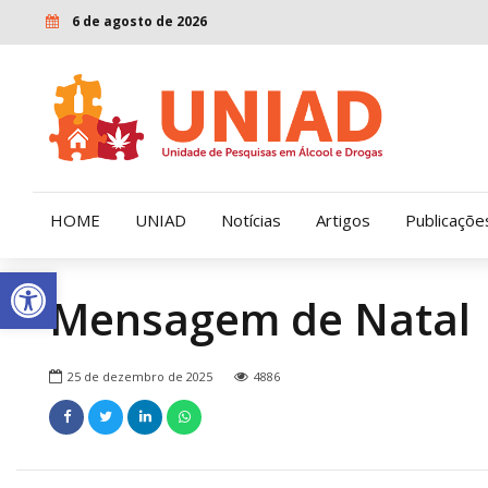
6 de agosto de 2026
HOME
UNIAD
Notícias
Artigos
Publicaçõe
Open toolbar
Mensagem de Natal
Quem Somos
LENAD
Nossa História
LECUCA
25 de dezembro de 2025
4886
Nossa Missão e Valores
Diretoria