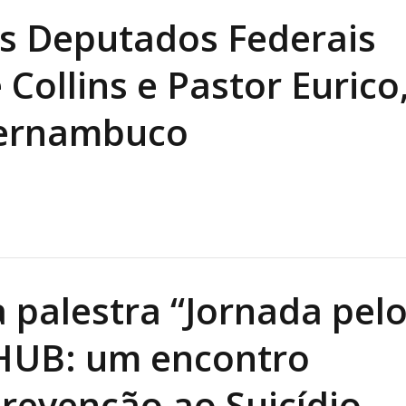
Alcoólicos Anônimos
os Deputados Federais
AME – Psiquiatria Dra Jandira Ma
Collins e Pastor Eurico
Pernambuco
a palestra “Jornada pel
 HUB: um encontro
revenção ao Suicídio