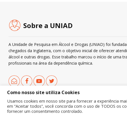
Sobre a UNIAD
A Unidade de Pesquisa em Álcool e Drogas (UNIAD) foi fundada 
chegados da Inglaterra, com o objetivo inicial de oferecer ate
álcool e outras drogas. Esse trabalho marcou o início de uma tra
profissionais na área da dependência química.
Como nosso site utiliza Cookies
Usamos cookies em nosso site para fornecer a experiência mais 
em “Aceitar todos”, você concorda com o uso de TODOS os cook
Copyright © 2019 UNIAD – Unidade de Pesquisa em Álcool e Drogas
fornecer um consentimento controlado.