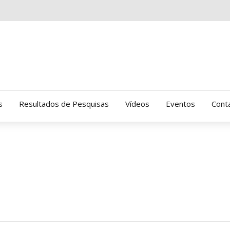
s
Resultados de Pesquisas
Vídeos
Eventos
Cont
Clinica Gressus (Alamedas)
Hospital Cantareira
Amor-Exigente
CRATOD