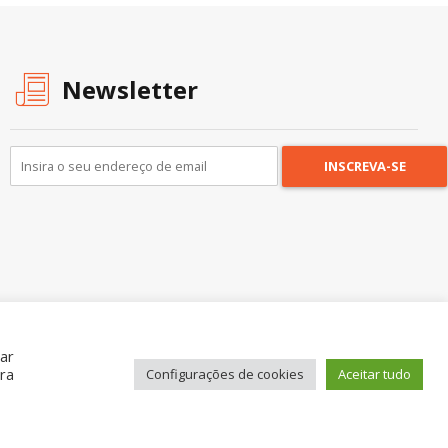
Newsletter
car
ra
Configurações de cookies
Aceitar tudo
Somos
Nossa História
Onde Procurar Ajuda?
Contato