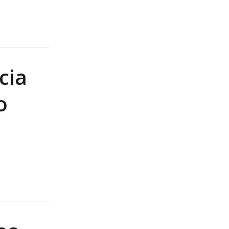
cia
o