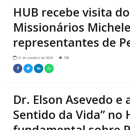
Onde Estamos
HUB recebe visita d
Onde Procurar Ajuda?
Missionários Michele 
Ronaldo Laranjeira recebe prêmio ISAJE
Griffith Edwards
representantes de 
31 de outubro de 2024
738
Dr. Elson Asevedo e 
Sentido da Vida” no
fundamental sobre P