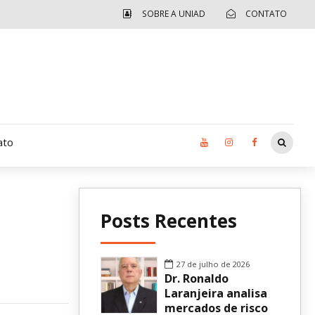
SOBRE A UNIAD
CONTATO
ato
Moradia UCAD
Posts Recentes
CUIDA – Jardim Ângela
Independência Jovem – FOLIA
27 de julho de 2026
Dr. Ronaldo
Revista UNIAD
Laranjeira analisa
mercados de risco