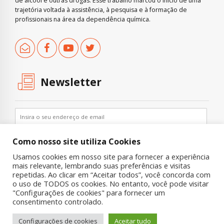
de álcool e outras drogas. Esse trabalho marcou o início de uma
trajetória voltada à assistência, à pesquisa e à formação de
profissionais na área da dependência química.
Newsletter
Como nosso site utiliza Cookies
Usamos cookies em nosso site para fornecer a experiência
mais relevante, lembrando suas preferências e visitas
repetidas. Ao clicar em “Aceitar todos”, você concorda com
o uso de TODOS os cookies. No entanto, você pode visitar
"Configurações de cookies" para fornecer um
Copyright © 2019 UNIAD – Unidade de Pesquisa em Álcool e Drogas
consentimento controlado.
Quem Somos
Nossa História
Onde Procurar Ajuda?
Configurações de cookies
Aceitar tudo