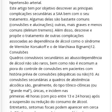
hipertensão arterial.
Este artigo tem por objetivo descrever as principais
complicações secundárias a SAA bem com o seu
tratamento. Algumas delas são bastante comuns
(convulsões e alucinações); outras, mais graves e menos
comuns (delirium tremens). Além disso, descreve e
propõe o tratamento de outras complicações
associadas ao dependência de álcool como o síndrome
de Wernicke Korsakoff e o de Marchiava Bignami)12.
Convulsões
Quadros convulsivos secundários ao abuso/dependência
de álcool não são raros, bem como não é incomum a
piora do controle de convulsões em pacientes com
história prévia de convulsões (idiopáticas ou não)10. As
convulsões secundárias a quadros de abstinência
alcoólica são, geralmente, do tipo tônico-clônicas (ou
“grande mal”), únicas, e incidem nas
primeiras 48 horas (com pico entre 13 e 24 horas) após
a suspensão ou redução do consumo de álcool.
Entretanto, sintomas focais podem aparecer em cerca