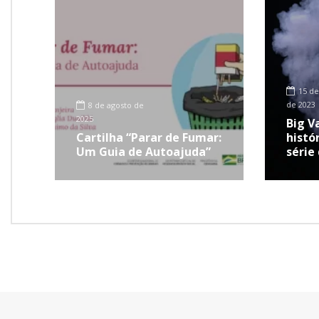
15 de
de 2023
8 de agosto de
2025
Big V
Cartilha “Parar de Fumar:
histór
Um Guia de Autoajuda”
série