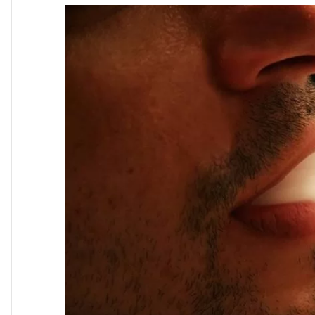
Onde Estamos
Onde Procurar Ajuda?
Ronaldo Laranjeira recebe prêmio ISAJE
Griffith Edwards