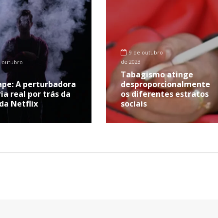
9 de outubro
de 2023
 outubro
Tabagismo atinge
ape: A perturbadora
desproporcionalmente
ia real por trás da
os diferentes estratos
 da Netflix
sociais