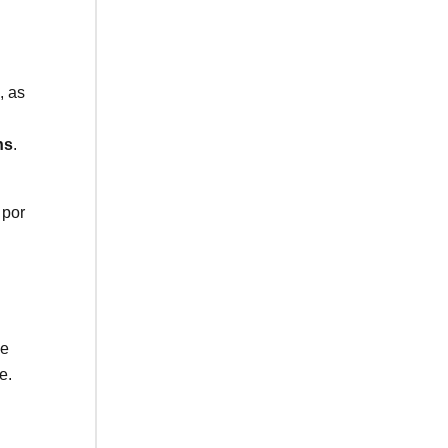
, as
ns
.
 por
de
e.