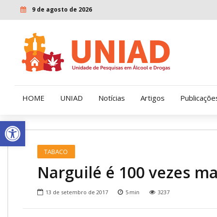
9 de agosto de 2026
HOME
UNIAD
Notícias
Artigos
Publicaçõe
Open toolbar
Quem Somos
LENAD
TABACO
Nossa História
LECUCA
Narguilé é 100 vezes mai
Nossa Missão e Valores
13 de setembro de 2017
5
min
3237
Diretoria