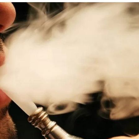
Alcoólicos Anônimos
AME – Psiquiatria Dra Jandira Ma