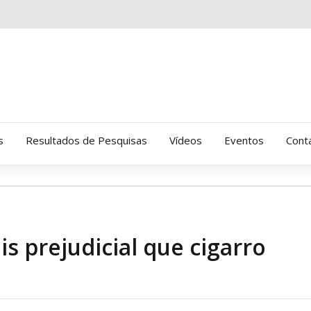
s
Resultados de Pesquisas
Vídeos
Eventos
Cont
Clinica Gressus (Alamedas)
Hospital Cantareira
s prejudicial que cigarro
Amor-Exigente
CRATOD