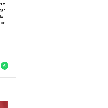
s e
mar
do
 com