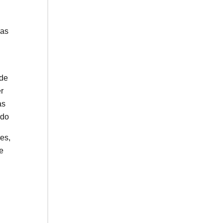
ias
 de
r
as
ado
es,
e