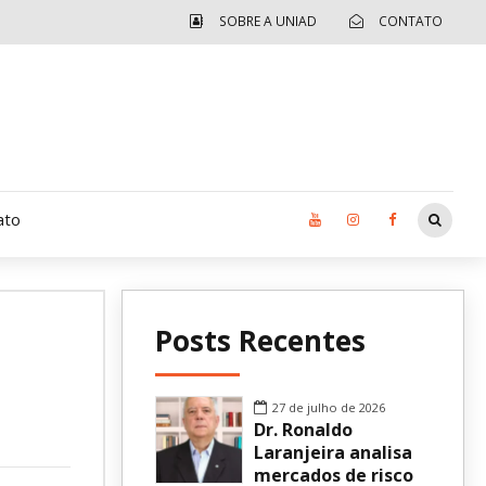
SOBRE A UNIAD
CONTATO
ato
Moradia UCAD
Posts Recentes
CUIDA – Jardim Ângela
Independência Jovem – FOLIA
27 de julho de 2026
Dr. Ronaldo
Revista UNIAD
Laranjeira analisa
mercados de risco