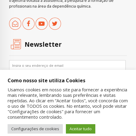
trajetória voltada à assistência, à pesquisa e à formação de
profissionais na área da dependência química.
Newsletter
Como nosso site utiliza Cookies
Usamos cookies em nosso site para fornecer a experiência
mais relevante, lembrando suas preferências e visitas
repetidas. Ao clicar em “Aceitar todos”, você concorda com
o uso de TODOS os cookies. No entanto, você pode visitar
"Configurações de cookies" para fornecer um
Copyright © 2019 UNIAD – Unidade de Pesquisa em Álcool e Drogas
consentimento controlado.
Quem Somos
Nossa História
Onde Procurar Ajuda?
Configurações de cookies
Aceitar tudo
Contato