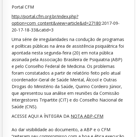
Portal CFM
http://portal.cfm.org.br/index.php?
option=com_content&view=article&id=27180
:2017-09-
20-17-18-33&catid=3
Uma série de irregularidades na condução de programas
e políticas públicas na área de assistência psiquiátrica foi
apontada nesta segunda-feira (20) em nota pública
assinada pela Associação Brasileira de Psiquiatria (ABP)
e pelo Conselho Federal de Medicina. Os problemas
foram constatados a partir de relatório feito pelo atual
coordenador-Geral de Saúde Mental, Álcool e Outras
Drogas do Ministério da Saúde, Quirino Cordeiro Júnior,
que apresentou sua análise em reuniões da Comissão
Intergestores Tripartite (CIT) e do Conselho Nacional de
Saúde (CNS).
ACESSE AQUI A ÍNTEGRA DA
NOTA ABP-CFM
Ao dar visibilidade ao documento, a ABP e o CFM
“reiteram seu compromisso com a boa e ética execução