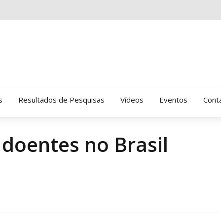
s
Resultados de Pesquisas
Vídeos
Eventos
Cont
 doentes no Brasil
Clinica Gressus (Alamedas)
Hospital Cantareira
Amor-Exigente
CRATOD