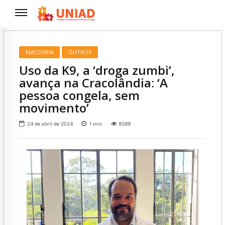
MACONHA
OUTROS
Uso da K9, a ‘droga zumbi’,
avança na Cracolândia: ‘A
pessoa congela, sem
movimento’
24 de abril de 2024
1
min
8588