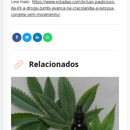
Leia mais:
https://www.estadao.com.br/sao-paulo/uso-
da-k9-a-droga-zumbi-avanca-na-cracolandia-a-pessoa-
congela-sem-movimento/
Relacionados