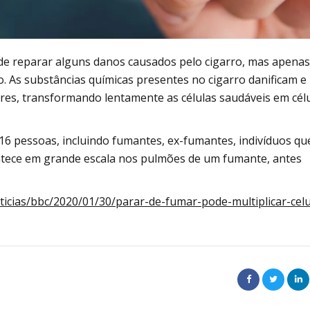
e reparar alguns danos causados pelo cigarro, mas apenas
o. As substâncias químicas presentes no cigarro danificam e
s, transformando lentamente as células saudáveis em cél
6 pessoas, incluindo fumantes, ex-fumantes, indivíduos qu
ntece em grande escala nos pulmões de um fumante, antes
icias/bbc/2020/01/30/parar-de-fumar-pode-multiplicar-celu