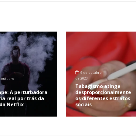
9 de outubro
de 2023
 outubro
Tabagismo atinge
ape: A perturbadora
desproporcionalmente
ia real por trás da
os diferentes estratos
 da Netflix
sociais