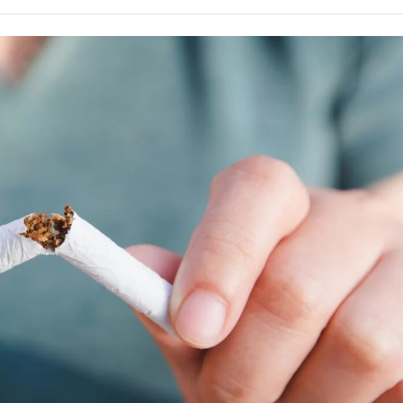
Alcoólicos Anônimos
AME – Psiquiatria Dra Jandira Ma