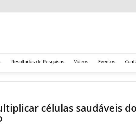
s
Resultados de Pesquisas
Vídeos
Eventos
Cont
Clinica Gressus (Alamedas)
Hospital Cantareira
tiplicar células saudáveis d
Amor-Exigente
o
CRATOD