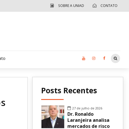
SOBRE A UNIAD
CONTATO
ato
Moradia UCAD
Posts Recentes
CUIDA – Jardim Ângela
os
Independência Jovem – FOLIA
27 de julho de 2026
Dr. Ronaldo
Revista UNIAD
Laranjeira analisa
mercados de risco