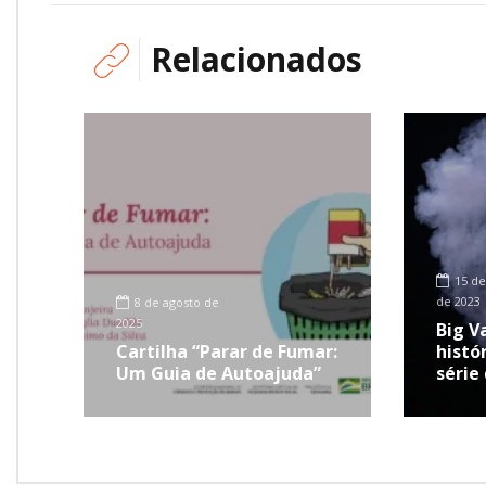
Relacionados
15 de
de 2023
8 de agosto de
2025
Big V
Cartilha “Parar de Fumar:
histór
Um Guia de Autoajuda”
série