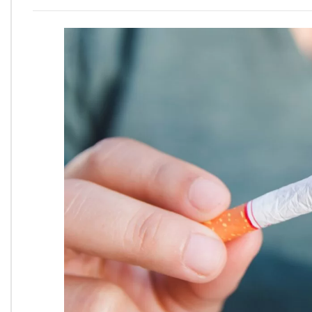
Onde Estamos
Onde Procurar Ajuda?
Ronaldo Laranjeira recebe prêmio ISAJE
Griffith Edwards