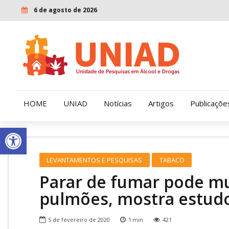
6 de agosto de 2026
HOME
UNIAD
Notícias
Artigos
Publicaçõe
Open toolbar
Quem Somos
LENAD
LEVANTAMENTOS E PESQUISAS
TABACO
Nossa História
LECUCA
Parar de fumar pode mul
Nossa Missão e Valores
pulmões, mostra estud
Diretoria
5 de fevereiro de 2020
1
min
421