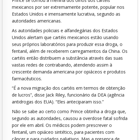
Prince se tornou a menina dos olhos dos cartéis
mexicanos por ser extremamente potente, popular nos
Estados Unidos e imensamente lucrativa, segundo as
autoridades americanas.
As autoridades policiais e alfandegárias dos Estados
Unidos alertam que cartéis mexicanos estão usando
seus próprios laboratórios para produzir essa droga, o
fentanil, além de receberem carregamentos da China. Os
cartéis então distribuem a substância através das suas
vastas redes de contrabando, atendendo assim à
crescente demanda americana por opiáceos e produtos
farmacêuticos.
“É a nova migração dos cartéis em termos de obtenção
de lucros”, disse Jack Riley, funcionário da DEA (agência
antidrogas dos EUA). “Eles anteciparam isso.”
Não se sabe ao certo como Prince obtinha a droga que,
segundo as autoridades, causou a overdose fatal sofrida
por ele em abril. Os médicos podem prescrever o
fentanil, um opiáceo sintético, para pacientes com
câncer e para cuidados paliativos. Mas a presença de