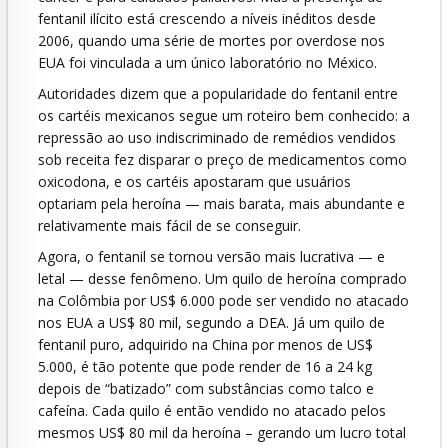
fentanil ilícito está crescendo a níveis inéditos desde
2006, quando uma série de mortes por overdose nos
EUA foi vinculada a um único laboratório no México.
Autoridades dizem que a popularidade do fentanil entre
os cartéis mexicanos segue um roteiro bem conhecido: a
repressão ao uso indiscriminado de remédios vendidos
sob receita fez disparar o preço de medicamentos como
oxicodona, e os cartéis apostaram que usuários
optariam pela heroína — mais barata, mais abundante e
relativamente mais fácil de se conseguir.
Agora, o fentanil se tornou versão mais lucrativa — e
letal — desse fenômeno. Um quilo de heroína comprado
na Colômbia por US$ 6.000 pode ser vendido no atacado
nos EUA a US$ 80 mil, segundo a DEA. Já um quilo de
fentanil puro, adquirido na China por menos de US$
5.000, é tão potente que pode render de 16 a 24 kg
depois de “batizado” com substâncias como talco e
cafeína. Cada quilo é então vendido no atacado pelos
mesmos US$ 80 mil da heroína – gerando um lucro total