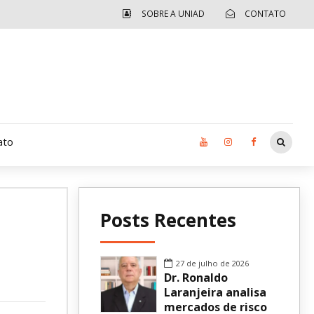
SOBRE A UNIAD
CONTATO
ato
Moradia UCAD
Posts Recentes
CUIDA – Jardim Ângela
Independência Jovem – FOLIA
27 de julho de 2026
Dr. Ronaldo
Revista UNIAD
Laranjeira analisa
mercados de risco