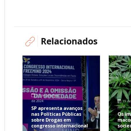
Relacionados
31 de outubro
de 2024
19 d
2024
SP apresenta avanços
nas Políticas Públicas
Os im
sobre Drogas em
macon
congresso internacional
socie