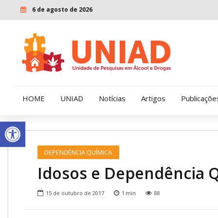
6 de agosto de 2026
HOME
UNIAD
Notícias
Artigos
Publicaçõe
Open toolbar
Quem Somos
LENAD
DEPENDÊNCIA QUÍMICA
Nossa História
LECUCA
Idosos e Dependência 
Nossa Missão e Valores
15 de outubro de 2017
1
min
88
Diretoria