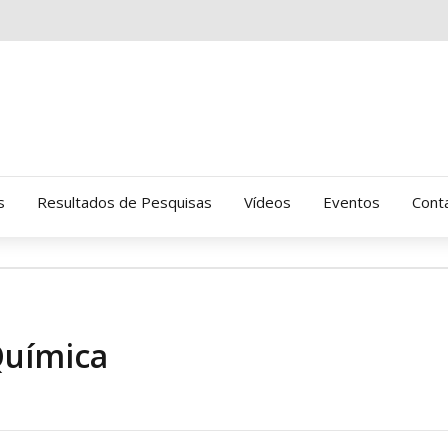
s
Resultados de Pesquisas
Vídeos
Eventos
Cont
Clinica Gressus (Alamedas)
Hospital Cantareira
Química
Amor-Exigente
CRATOD