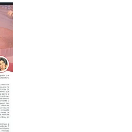
Alcoólicos Anônimos
AME – Psiquiatria Dra Jandira Ma