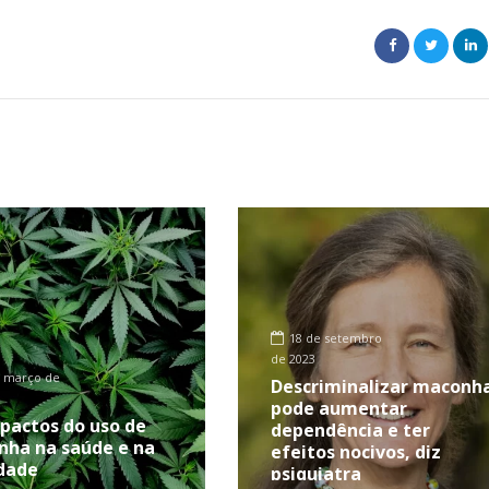
18 de setembro
de 2023
e março de
Descriminalizar maconh
pode aumentar
pactos do uso de
dependência e ter
ha na saúde e na
efeitos nocivos, diz
dade
psiquiatra