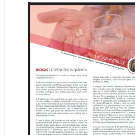
Onde Estamos
Onde Procurar Ajuda?
Ronaldo Laranjeira recebe prêmio ISAJE
Griffith Edwards