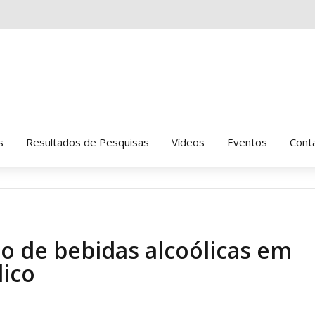
s
Resultados de Pesquisas
Vídeos
Eventos
Cont
Clinica Gressus (Alamedas)
Hospital Cantareira
o de bebidas alcoólicas em
Amor-Exigente
lico
CRATOD