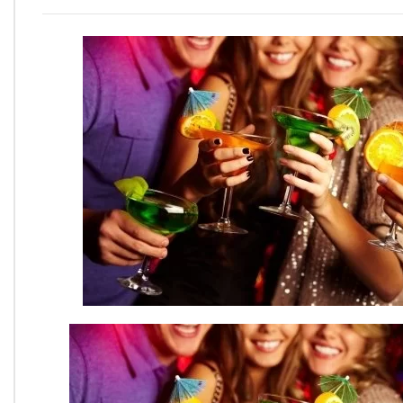
Onde Estamos
Onde Procurar Ajuda?
Ronaldo Laranjeira recebe prêmio ISAJE
Griffith Edwards