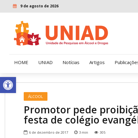
9 de agosto de 2026
HOME
UNIAD
Notícias
Artigos
Publicaçõe
Open toolbar
Quem Somos
LENAD
ÁLCOOL
Nossa História
LECUCA
Promotor pede proibiçã
Nossa Missão e Valores
festa de colégio evangé
Diretoria
6 de dezembro de 2017
3
min
305