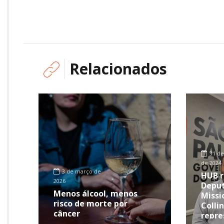
Relacionados
31 de
de 2024
3 de março de
HUB r
2026
Deput
Menos álcool, menos
Missi
risco de morte por
Collin
câncer
repre