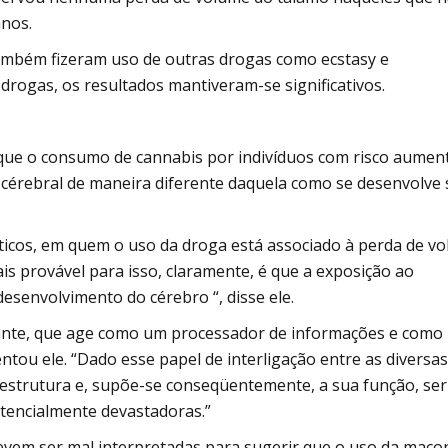
anos.
ambém fizeram uso de outras drogas como ecstasy e
drogas, os resultados mantiveram-se significativos.
r que o consumo de cannabis por indivíduos com risco aumen
cérebral de maneira diferente daquela como se desenvolve 
ticos, em quem o uso da droga está associado à perda de v
ais provável para isso, claramente, é que a exposição ao
esenvolvimento do cérebro “, disse ele.
ante, que age como um processador de informações e como
ntou ele. “Dado esse papel de interligação entre as diversas
 estrutura e, supõe-se conseqüentemente, a sua função, ser
tencialmente devastadoras.”
evem ser mal interpretadas para sugerir que o uso da mac