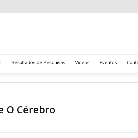
s
Resultados de Pesquisas
Vídeos
Eventos
Cont
Clinica Gressus (Alamedas)
Hospital Cantareira
e O Cérebro
Amor-Exigente
CRATOD