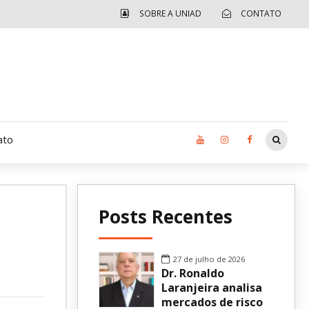
SOBRE A UNIAD
CONTATO
ato
Moradia UCAD
Posts Recentes
CUIDA – Jardim Ângela
Independência Jovem – FOLIA
27 de julho de 2026
Dr. Ronaldo
Revista UNIAD
Laranjeira analisa
mercados de risco