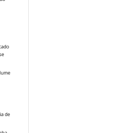
tado
se
olume
ia de
onha