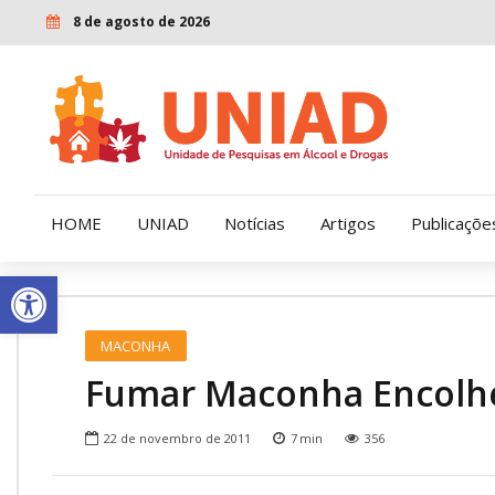
8 de agosto de 2026
HOME
UNIAD
Notícias
Artigos
Publicaçõe
Open toolbar
Quem Somos
LENAD
MACONHA
Nossa História
LECUCA
Fumar Maconha Encolh
Nossa Missão e Valores
22 de novembro de 2011
7
min
356
Diretoria