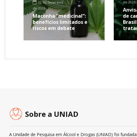
de 2026
12 de fevereiro
de 2026
Anvis
Maconha “medicinal”:
de ca
benefícios limitados e
Brasi
riscos em debate
trat
Sobre a UNIAD
A Unidade de Pesquisa em Álcool e Drogas (UNIAD) foi fundada 