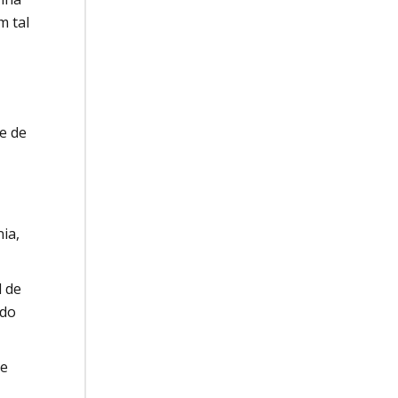
m tal
e de
ia,
l de
 do
te