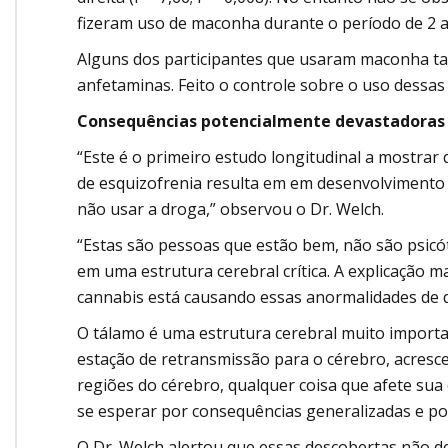
fizeram uso de maconha durante o período de 2 
Alguns dos participantes que usaram maconha t
anfetaminas. Feito o controle sobre o uso dessas 
Consequências potencialmente devastadoras
“Este é o primeiro estudo longitudinal a mostra
de esquizofrenia resulta em em desenvolvimento 
não usar a droga,” observou o Dr. Welch.
“Estas são pessoas que estão bem, não são psicó
em uma estrutura cerebral crítica. A explicação m
cannabis está causando essas anormalidades de d
O tálamo é uma estrutura cerebral muito import
estação de retransmissão para o cérebro, acresce
regiões do cérebro, qualquer coisa que afete sua
se esperar por consequências generalizadas e po
O Dr. Welch alertou que essas descobertas não d