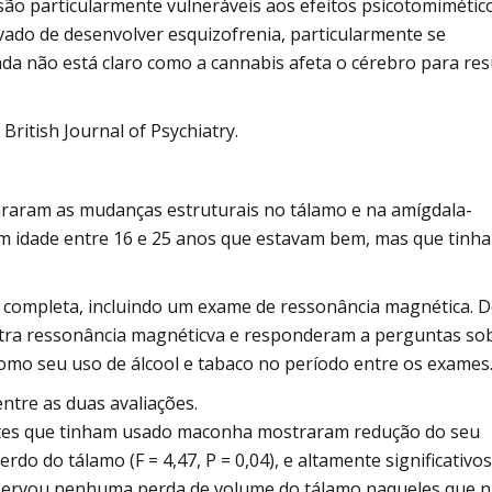
são particularmente vulneráveis ​​aos efeitos psicotomimétic
vado de desenvolver esquizofrenia, particularmente se
nda não está claro como a cannabis afeta o cérebro para res
ritish Journal of Psychiatry.
araram as mudanças estruturais no tálamo e na amígdala-
 idade entre 16 e 25 anos que estavam bem, mas que tinh
completa, incluindo um exame de ressonância magnética. D
utra ressonância magnéticva e responderam a perguntas so
 como seu uso de álcool e tabaco no período entre os exames
ntre as duas avaliações.
ntes que tinham usado maconha mostraram redução do seu
rdo do tálamo (F = 4,47, P = 0,04), e altamente significativos
e observou nenhuma perda de volume do tálamo naqueles que 