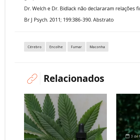
Dr. Welch e Dr. Bidlack não declararam relações f
Br J Psych. 2011; 199:386-390. Abstrato
Cérebro
Encolhe
Fumar
Maconha
Relacionados
3 de 