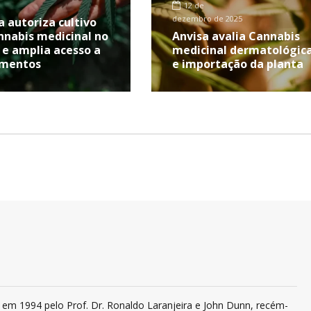
12 de
dezembro de 2025
a autoriza cultivo
nnabis medicinal no
Anvisa avalia Cannabis
l e amplia acesso a
medicinal dermatológic
amentos
e importação da planta
em 1994 pelo Prof. Dr. Ronaldo Laranjeira e John Dunn, recém-