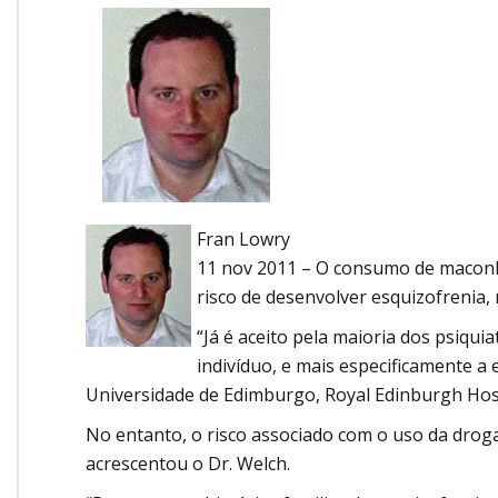
Onde Estamos
Onde Procurar Ajuda?
Ronaldo Laranjeira recebe prêmio ISAJE
Griffith Edwards
Fran Lowry
11 nov 2011 – O consumo de maconh
risco de desenvolver esquizofrenia,
“Já é aceito pela maioria dos psiqu
indivíduo, e mais especificamente a e
Universidade de Edimburgo, Royal Edinburgh Hos
No entanto, o risco associado com o uso da droga
acrescentou o Dr. Welch.