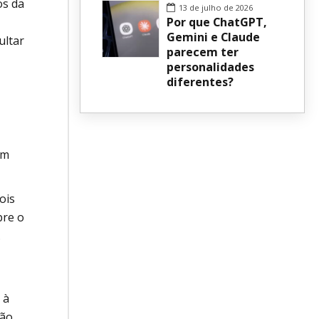
os da
13 de julho de 2026
Por que ChatGPT,
Gemini e Claude
ultar
parecem ter
personalidades
diferentes?
am
ois
bre o
.
 à
não