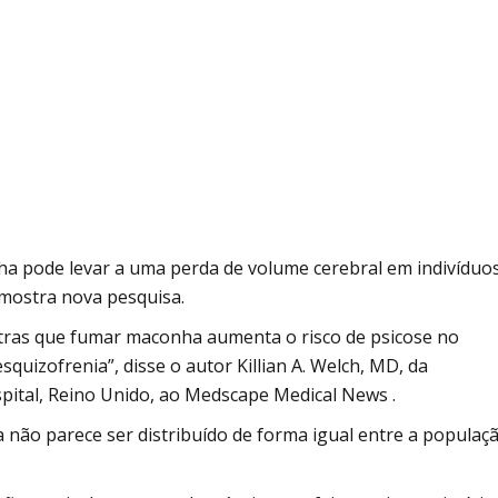
Alcoólicos Anônimos
AME – Psiquiatria Dra Jandira Ma
a pode levar a uma perda de volume cerebral em indivíduo
 mostra nova pesquisa.
iatras que fumar maconha aumenta o risco de psicose no
squizofrenia”, disse o autor Killian A. Welch, MD, da
pital, Reino Unido, ao Medscape Medical News .
 não parece ser distribuído de forma igual entre a populaçã