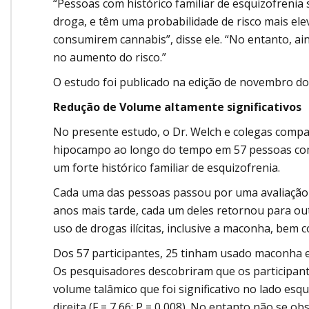
“Pessoas com histórico familiar de esquizofrenia 
droga, e têm uma probabilidade de risco mais ele
consumirem cannabis”, disse ele. “No entanto, ai
no aumento do risco.”
O estudo foi publicado na edição de novembro do B
Redução de Volume altamente significativos
No presente estudo, o Dr. Welch e colegas comp
hipocampo ao longo do tempo em 57 pessoas com
um forte histórico familiar de esquizofrenia.
Cada uma das pessoas passou por uma avaliação 
anos mais tarde, cada um deles retornou para o
uso de drogas ilícitas, inclusive a maconha, bem
Dos 57 participantes, 25 tinham usado maconha e
Os pesquisadores descobriram que os participa
volume talâmico que foi significativo no lado esque
direita (F = 7,66; P = 0,008). No entanto não s