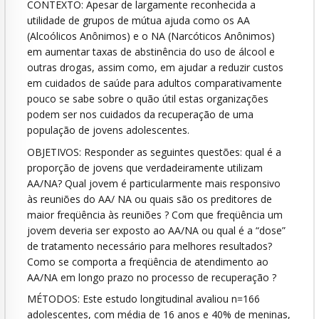
CONTEXTO: Apesar de largamente reconhecida a
utilidade de grupos de mútua ajuda como os AA
(Alcoólicos Anônimos) e o NA (Narcóticos Anônimos)
em aumentar taxas de abstinência do uso de álcool e
outras drogas, assim como, em ajudar a reduzir custos
em cuidados de saúde para adultos comparativamente
pouco se sabe sobre o quão útil estas organizações
podem ser nos cuidados da recuperação de uma
população de jovens adolescentes.
OBJETIVOS: Responder as seguintes questões: qual é a
proporção de jovens que verdadeiramente utilizam
AA/NA? Qual jovem é particularmente mais responsivo
às reuniões do AA/ NA ou quais são os preditores de
maior freqüência às reuniões ? Com que freqüência um
jovem deveria ser exposto ao AA/NA ou qual é a “dose”
de tratamento necessário para melhores resultados?
Como se comporta a freqüência de atendimento ao
AA/NA em longo prazo no processo de recuperação ?
MÉTODOS: Este estudo longitudinal avaliou n=166
adolescentes, com média de 16 anos e 40% de meninas,