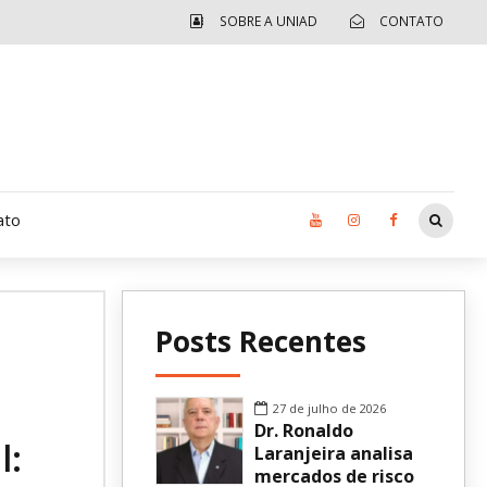
SOBRE A UNIAD
CONTATO
ato
Moradia UCAD
Posts Recentes
CUIDA – Jardim Ângela
Independência Jovem – FOLIA
27 de julho de 2026
Dr. Ronaldo
l:
Revista UNIAD
Laranjeira analisa
mercados de risco