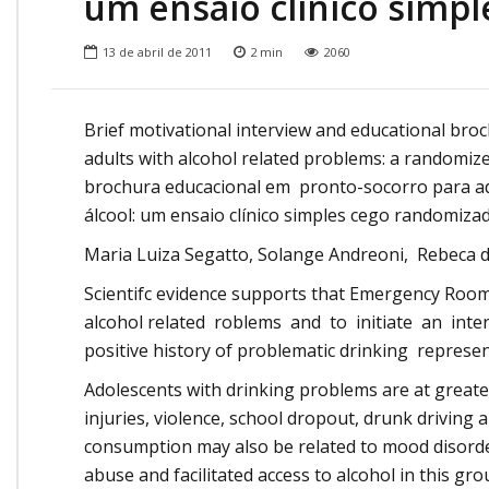
um ensaio clínico simp
Onde Estamos
Onde Procurar Ajuda?
13 de abril de 2011
2
min
2060
Ronaldo Laranjeira recebe prêmio ISAJE
Griffith Edwards
Brief motivational interview and educational br
adults with alcohol related problems: a randomized
brochura educacional em pronto-socorro para ad
álcool: um ensaio clínico simples cego randomiza
Maria Luiza Segatto, Solange Andreoni, Rebeca de
Scientifc evidence supports that Emergency Room 
alcohol related roblems and to initiate an interv
positive history of problematic drinking repres
Adolescents with drinking problems are at greate
injuries, violence, school dropout, drunk drivin
consumption may also be related to mood disorder
abuse and facilitated access to alcohol in this gr