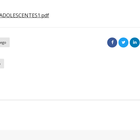
ADOLESCENTES1.pdf
Cego
o