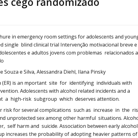
les cego randomizado
Alcoólicos Anônimos
AME – Psiquiatria Dra Jandira Ma
ochure in emergency room settings for adolescents and youn
 single blind clinical trial Intervenção motivacional breve e
olescentes e adultos jovens com problemas relacionados 
do
 Souza e Silva, Alessandra Diehl, Ilana Pinsky
(ER) is an mportant site for identifying individuals with
ention. Adolescents with alcohol related incidents and a
ent a high-risk subgroup which deserves attention.
r risk for several complications such as increase in the ri
g and unprotected sex among other harmful situations. Alcoh
, self harm and suicide. Association between early alcohol
oup increases the probability of adopting heavier patterns of