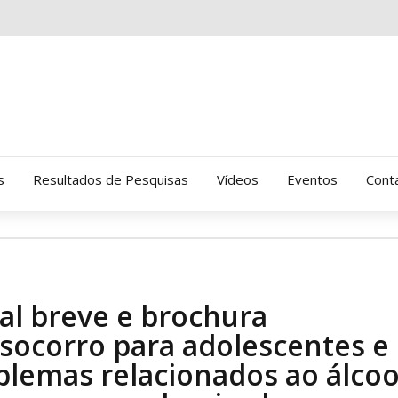
s
Resultados de Pesquisas
Vídeos
Eventos
Cont
Clinica Gressus (Alamedas)
Hospital Cantareira
al breve e brochura
Amor-Exigente
socorro para adolescentes e
blemas relacionados ao álcoo
CRATOD