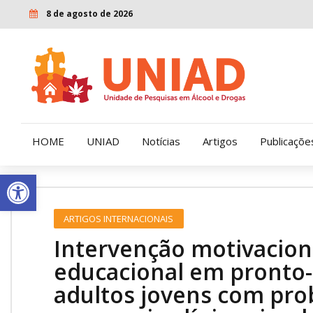
8 de agosto de 2026
HOME
UNIAD
Notícias
Artigos
Publicaçõe
Open toolbar
Quem Somos
LENAD
ARTIGOS INTERNACIONAIS
Nossa História
LECUCA
Intervenção motivacion
Nossa Missão e Valores
educacional em pronto-
adultos jovens com pro
Diretoria