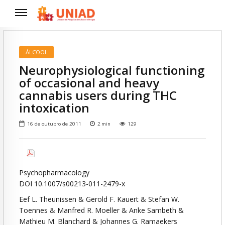
ÁLCOOL
Neurophysiological functioning
of occasional and heavy
cannabis users during THC
intoxication
16 de outubro de 2011
2
min
129
Psychopharmacology
DOI 10.1007/s00213-011-2479-x
Eef L. Theunissen & Gerold F. Kauert & Stefan W.
Toennes & Manfred R. Moeller & Anke Sambeth &
Mathieu M. Blanchard & Johannes G. Ramaekers