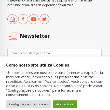
trajetória voltada à assistência, à pesquisa e à formação de
profissionais na área da dependência química.
Newsletter
Como nosso site utiliza Cookies
Usamos cookies em nosso site para fornecer a experiência
mais relevante, lembrando suas preferências e visitas
repetidas. Ao clicar em “Aceitar todos”, você concorda com
o uso de TODOS os cookies. No entanto, você pode visitar
"Configurações de cookies" para fornecer um
Copyright © 2019 UNIAD – Unidade de Pesquisa em Álcool e Drogas
consentimento controlado.
Quem Somos
Nossa História
Onde Procurar Ajuda?
Configurações de cookies
Aceitar tudo
Contato