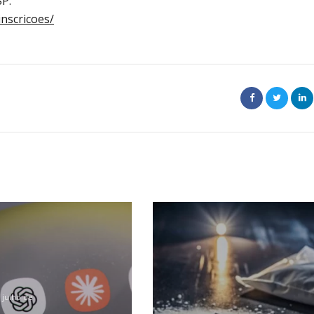
P.
inscricoes/
 julho de