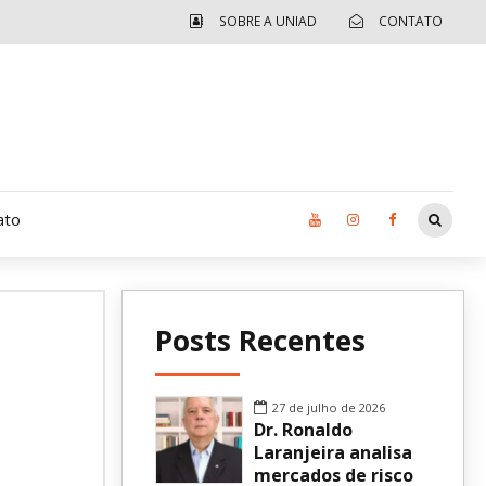
SOBRE A UNIAD
CONTATO
ato
Moradia UCAD
Posts Recentes
CUIDA – Jardim Ângela
Independência Jovem – FOLIA
27 de julho de 2026
Dr. Ronaldo
Revista UNIAD
Laranjeira analisa
mercados de risco