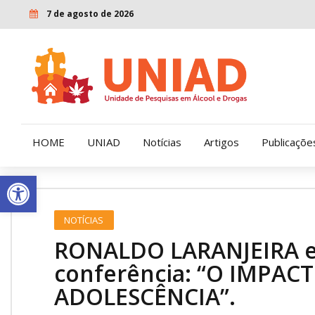
7 de agosto de 2026
HOME
UNIAD
Notícias
Artigos
Publicaçõe
Open toolbar
Quem Somos
LENAD
NOTÍCIAS
Nossa História
LECUCA
RONALDO LARANJEIRA es
Nossa Missão e Valores
conferência: “O IMPA
ADOLESCÊNCIA”.
Diretoria