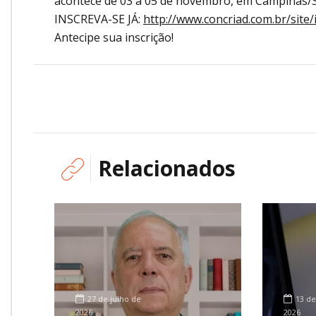
acontece de 03 a 05 de novembro, em Campinas/S
INSCREVA-SE JÁ:
http://www.concriad.com.br/site/
Antecipe sua inscrição!
Relacionados
27 de julho de
13 de
2026
2026