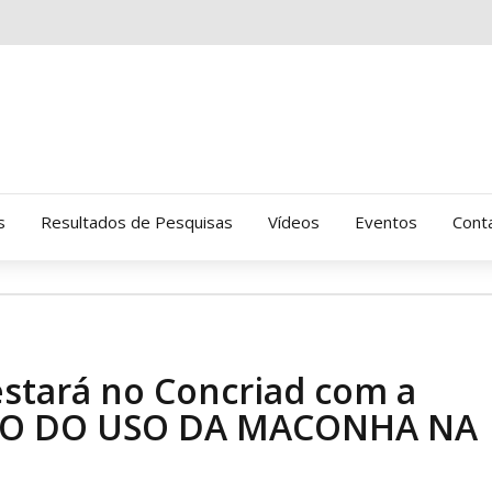
s
Resultados de Pesquisas
Vídeos
Eventos
Cont
Clinica Gressus (Alamedas)
Hospital Cantareira
tará no Concriad com a
Amor-Exigente
CTO DO USO DA MACONHA NA
CRATOD