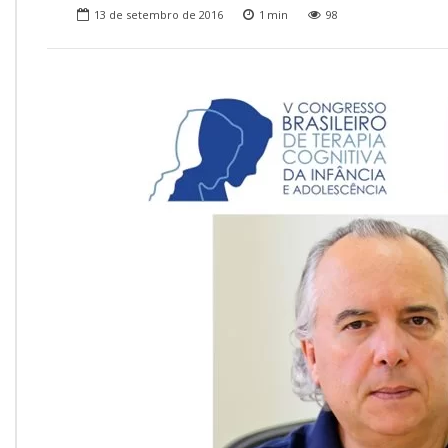
Onde Estamos
13 de setembro de 2016
1
min
98
Onde Procurar Ajuda?
Ronaldo Laranjeira recebe prêmio ISAJE
Griffith Edwards