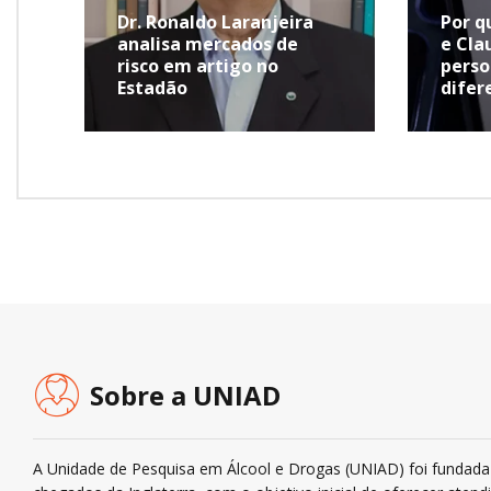
Dr. Ronaldo Laranjeira
Por q
analisa mercados de
e Cla
risco em artigo no
perso
Estadão
difer
Sobre a UNIAD
A Unidade de Pesquisa em Álcool e Drogas (UNIAD) foi fundada 