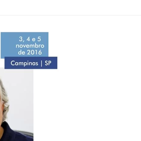
Alcoólicos Anônimos
AME – Psiquiatria Dra Jandira Ma