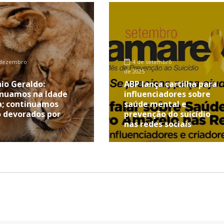
 dezembro
4 de setembro
de 2025
io Geraldo:
ABP lança cartilha para
nuamos na Idade
influenciadores sobre
; continuamos
saúde mental e
 devorados por
prevenção do suicídio
nas redes sociais