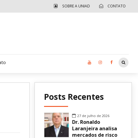
SOBRE A UNIAD
CONTATO
ato
Moradia UCAD
Posts Recentes
CUIDA – Jardim Ângela
Independência Jovem – FOLIA
27 de julho de 2026
Dr. Ronaldo
Revista UNIAD
Laranjeira analisa
mercados de risco