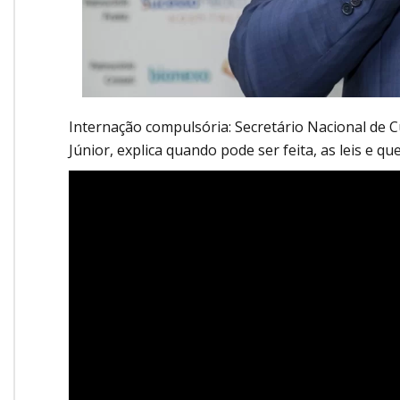
Internação compulsória: Secretário Nacional de 
Júnior, explica quando pode ser feita, as leis e qu