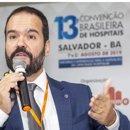
Alcoólicos Anônimos
AME – Psiquiatria Dra Jandira Ma