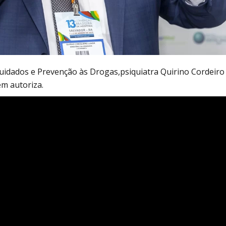
Cuidados e Prevenção às Drogas,psiquiatra Quirino Cordeiro
em autoriza.