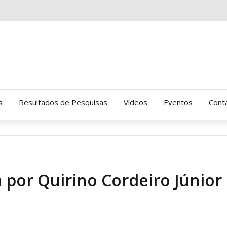
s
Resultados de Pesquisas
Vídeos
Eventos
Cont
Clinica Gressus (Alamedas)
Hospital Cantareira
 por Quirino Cordeiro Júnior
Amor-Exigente
CRATOD