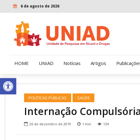
6 de agosto de 2026
HOME
UNIAD
Notícias
Artigos
Publicaçõe
Open toolbar
Quem Somos
LENAD
POLÍTICAS PÚBLICAS
SAÚDE
Nossa História
LECUCA
Internação Compulsória
Nossa Missão e Valores
26 de dezembro de 2019
1
min
134
Diretoria