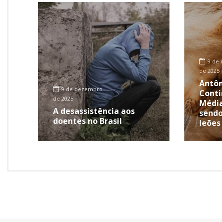
9 de
de 2025
Antôn
9 de dezembro
Conti
de 2025
Média
A desassistência aos
sendo
doentes no Brasil
leões