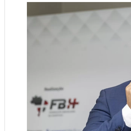
Onde Estamos
Onde Procurar Ajuda?
Ronaldo Laranjeira recebe prêmio ISAJE
Griffith Edwards