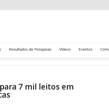
s
Resultados de Pesquisas
Vídeos
Eventos
Cont
Clinica Gressus (Alamedas)
Hospital Cantareira
para 7 mil leitos em
Amor-Exigente
cas
CRATOD