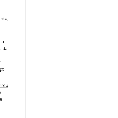
anto,
 a
o da
r
ngo
rreu
o
se