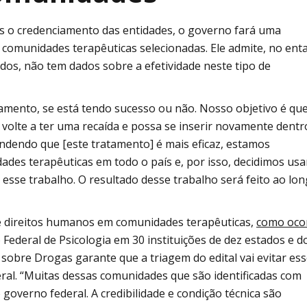
ós o credenciamento das entidades, o governo fará uma
s comunidades terapêuticas selecionadas. Ele admite, no ent
ados, não tem dados sobre a efetividade neste tipo de
mento, se está tendo sucesso ou não. Nosso objetivo é que
o volte a ter uma recaída e possa se inserir novamente dentr
ndendo que [este tratamento] é mais eficaz, estamos
des terapêuticas em todo o país e, por isso, decidimos usa
 esse trabalho. O resultado desse trabalho será feito ao lo
de direitos humanos em comunidades terapêuticas,
como oco
Federal de Psicologia em 30 instituições de dez estados e d
as sobre Drogas garante que a triagem do edital vai evitar es
ral. “Muitas dessas comunidades que são identificadas com
governo federal. A credibilidade e condição técnica são