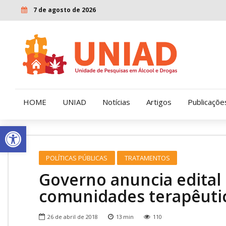
7 de agosto de 2026
HOME
UNIAD
Notícias
Artigos
Publicaçõe
Open toolbar
Quem Somos
LENAD
POLÍTICAS PÚBLICAS
TRATAMENTOS
Nossa História
LECUCA
Governo anuncia edital 
Nossa Missão e Valores
comunidades terapêuti
Diretoria
26 de abril de 2018
13
min
110