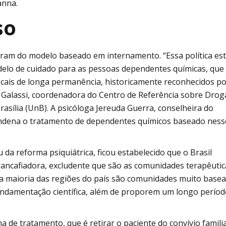
anna.
so
daram do modelo baseado em internamento. “Essa política es
lo de cuidado para as pessoas dependentes químicas, que 
locais de longa permanência, historicamente reconhecidos p
ea Galassi, coordenadora do Centro de Referência sobre Drog
asília (UnB). A psicóloga Jereuda Guerra, conselheira do
ondena o tratamento de dependentes químicos baseado ness
u da reforma psiquiátrica, ficou estabelecido que o Brasil
rancafiadora, excludente que são as comunidades terapêutic
na maioria das regiões do país são comunidades muito base
undamentação científica, além de proporem um longo períod
 de tratamento, que é retirar o paciente do convívio familia