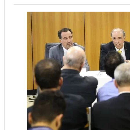
Onde Estamos
Onde Procurar Ajuda?
Ronaldo Laranjeira recebe prêmio ISAJE
Griffith Edwards