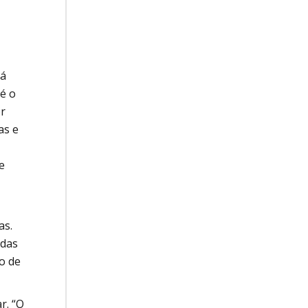
tá
é o
or
as e
e
as.
adas
o de
r. “O