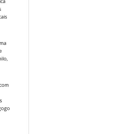
ica
s
tais
ama
e
ilo,
 com
s
agogo