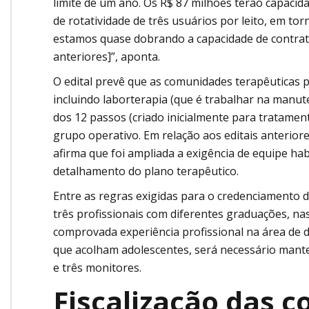
limite de um ano. Os R$ 87 milhões terão capacid
de rotatividade de três usuários por leito, em to
estamos quase dobrando a capacidade de contrata
anteriores]”, aponta.
O edital prevê que as comunidades terapêuticas 
incluindo laborterapia (que é trabalhar na manut
dos 12 passos (criado inicialmente para tratament
grupo operativo. Em relação aos editais anteriore
afirma que foi ampliada a exigência de equipe ha
detalhamento do plano terapêutico.
Entre as regras exigidas para o credenciamento d
três profissionais com diferentes graduações, na
comprovada experiência profissional na área de 
que acolham adolescentes, será necessário mante
e três monitores.
Fiscalização das 