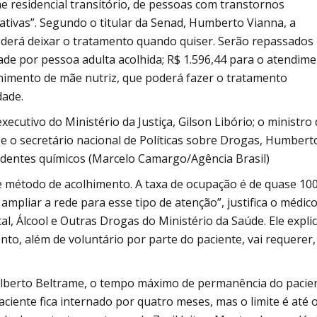
e residencial transitório, de pessoas com transtornos
ativas”. Segundo o titular da Senad, Humberto Vianna, a
poderá deixar o tratamento quando quiser. Serão repassados
ade por pessoa adulta acolhida; R$ 1.596,44 para o atendim
olhimento de mãe nutriz, que poderá fazer o tratamento
dade.
xecutivo do Ministério da Justiça, Gilson Libório; o ministro
e o secretário nacional de Políticas sobre Drogas, Humbert
ndentes químicos (Marcelo Camargo/Agência Brasil)
 método de acolhimento. A taxa de ocupação é de quase 10
mpliar a rede para esse tipo de atenção”, justifica o médic
l, Álcool e Outras Drogas do Ministério da Saúde. Ele expli
o, além de voluntário por parte do paciente, vai requerer,
Alberto Beltrame, o tempo máximo de permanência do pacie
ciente fica internado por quatro meses, mas o limite é até 