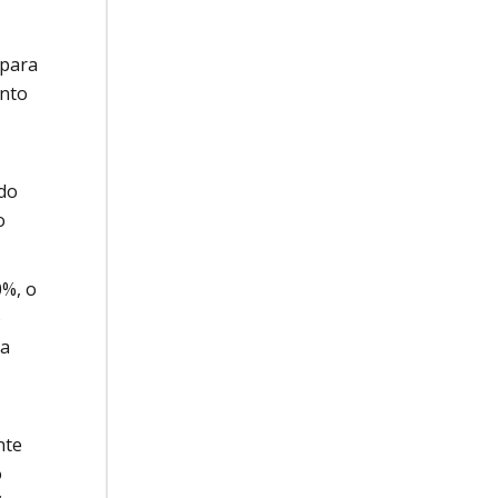
 para
ento
 do
o
0%, o
o
ca
nte
o