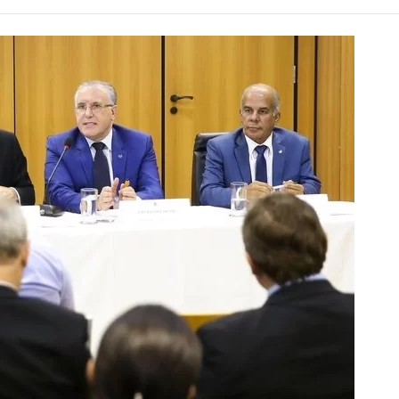
Alcoólicos Anônimos
AME – Psiquiatria Dra Jandira Ma