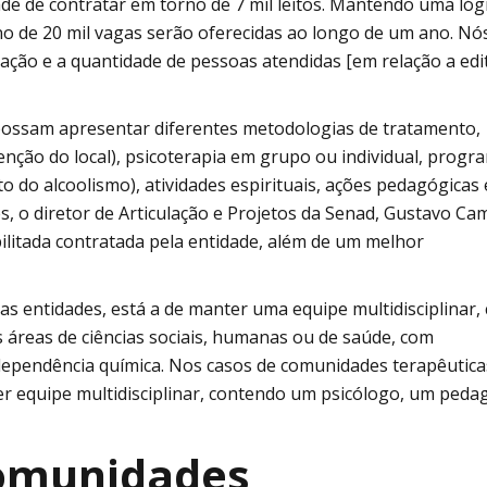
ade de contratar em torno de 7 mil leitos. Mantendo uma lóg
rno de 20 mil vagas serão oferecidas ao longo de um ano. Nó
ção e a quantidade de pessoas atendidas [em relação a edi
possam apresentar diferentes metodologias de tratamento,
enção do local), psicoterapia em grupo ou individual, progr
o do alcoolismo), atividades espirituais, ações pedagógicas 
s, o diretor de Articulação e Projetos da Senad, Gustavo Cam
bilitada contratada pela entidade, além de um melhor
as entidades, está a de manter uma equipe multidisciplinar,
s áreas de ciências sociais, humanas ou de saúde, com
dependência química. Nos casos de comunidades terapêutica
r equipe multidisciplinar, contendo um psicólogo, um ped
comunidades