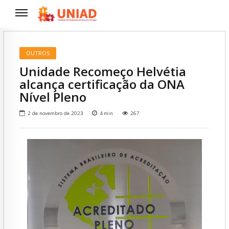
OUTROS
Unidade Recomeço Helvétia
alcança certificação da ONA
Nível Pleno
2 de novembro de 2023
4
min
267