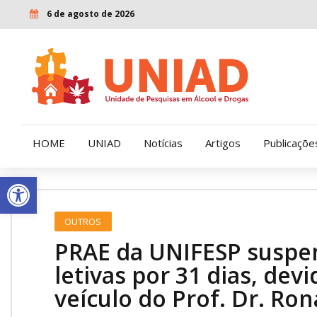
6 de agosto de 2026
HOME
UNIAD
Notícias
Artigos
Publicaçõe
Open toolbar
Quem Somos
LENAD
OUTROS
Nossa História
LECUCA
PRAE da UNIFESP suspen
Nossa Missão e Valores
letivas por 31 dias, de
veículo do Prof. Dr. Ro
Diretoria