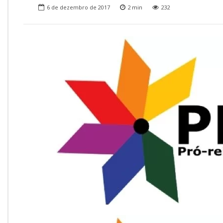
Onde Estamos
6 de dezembro de 2017
2
min
232
Onde Procurar Ajuda?
Ronaldo Laranjeira recebe prêmio ISAJE
Griffith Edwards