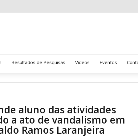
s
Resultados de Pesquisas
Vídeos
Eventos
Cont
Clinica Gressus (Alamedas)
Hospital Cantareira
de aluno das atividades
Amor-Exigente
vido a ato de vandalismo em
naldo Ramos Laranjeira
CRATOD