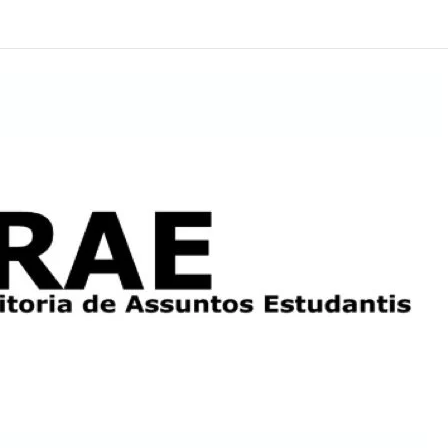
Alcoólicos Anônimos
AME – Psiquiatria Dra Jandira Ma