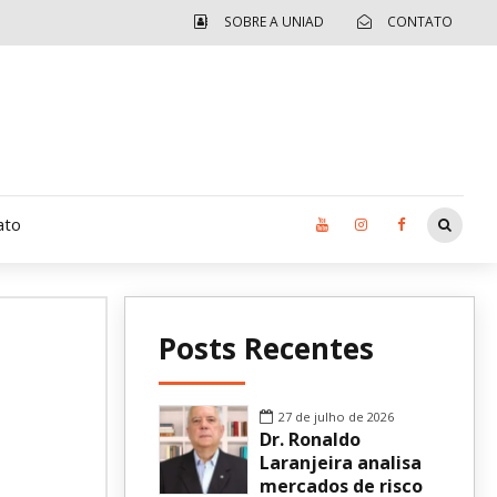
SOBRE A UNIAD
CONTATO
ato
Moradia UCAD
Posts Recentes
CUIDA – Jardim Ângela
Independência Jovem – FOLIA
27 de julho de 2026
Dr. Ronaldo
Revista UNIAD
Laranjeira analisa
mercados de risco