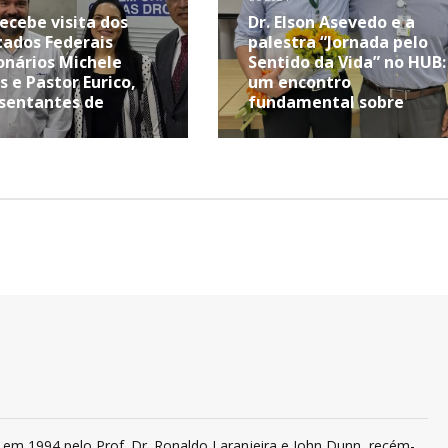
ecebe visita dos
Dr. Elson Asevedo e a
ados Federais
palestra “Jornada pelo
onários Michele
Sentido da Vida” no HUB:
s e Pastor Eurico,
um encontro
sentantes de
fundamental sobre
ambuco
Prevenção ao Suicídio
em 1994 pelo Prof. Dr. Ronaldo Laranjeira e John Dunn, recém-