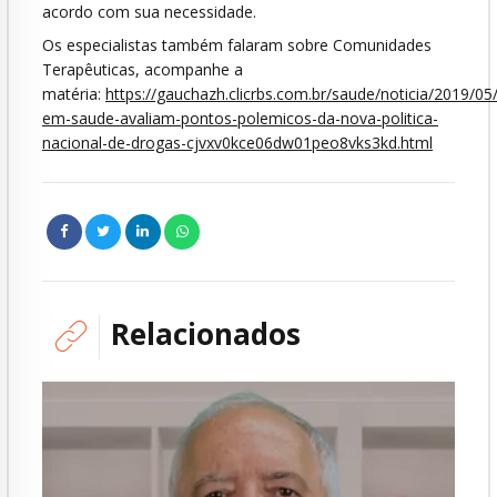
acordo com sua necessidade.
Os especialistas também falaram sobre Comunidades
Terapêuticas, acompanhe a
matéria:
https://gauchazh.clicrbs.com.br/saude/noticia/2019/05/
em-saude-avaliam-pontos-polemicos-da-nova-politica-
nacional-de-drogas-cjvxv0kce06dw01peo8vks3kd.html
Relacionados