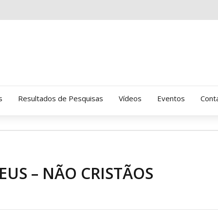
s
Resultados de Pesquisas
Vídeos
Eventos
Cont
Clinica Gressus (Alamedas)
Hospital Cantareira
EUS – NÃO CRISTÃOS
Amor-Exigente
CRATOD