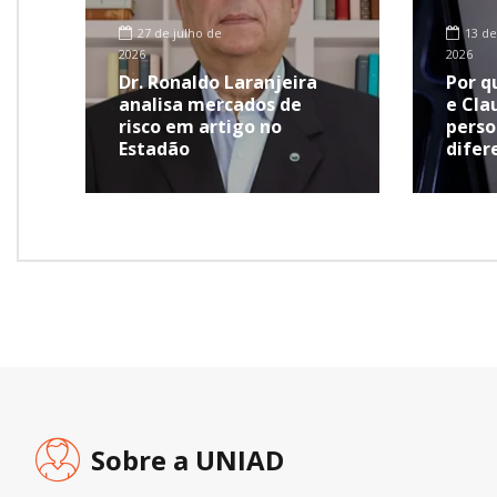
27 de julho de
13 de
2026
2026
Dr. Ronaldo Laranjeira
Por q
analisa mercados de
e Cla
risco em artigo no
perso
Estadão
difer
Sobre a UNIAD