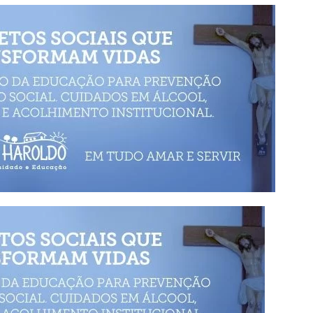
Alcoólicos Anônimos
AME – Psiquiatria Dra Jandira Ma