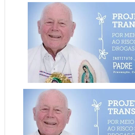
Onde Estamos
Onde Procurar Ajuda?
Ronaldo Laranjeira recebe prêmio ISAJE
Griffith Edwards