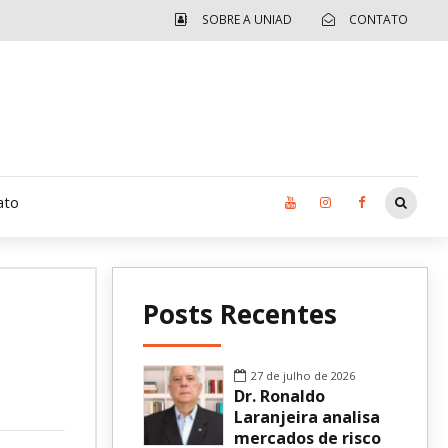
SOBRE A UNIAD
CONTATO
ato
Moradia UCAD
Posts Recentes
CUIDA – Jardim Ângela
Independência Jovem – FOLIA
27 de julho de 2026
Dr. Ronaldo
Revista UNIAD
Laranjeira analisa
mercados de risco