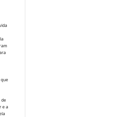
vida
la
oram
ara
s que
 de
r e a
ela