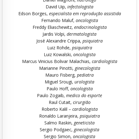
David Uip,
infectologista
Edson Borges,
especialista em reprodução assistida
Fernando Maluf,
oncologista
Freddy Eliaschewitz,
endocrinologista
Jardis Volpi,
dermatologista
José Alexandre Crippa,
psiquiatra
Luiz Rohde,
psiquiatra
Luiz Kowalski,
oncologista
Marcus Vinicius Bolivar Malachias,
cardiologista
Marianne Pinotti,
ginecologista
Mauro Fisberg,
pediatra
Miguel Srougi,
urologista
Paulo Hoff,
oncologista
Paulo Zogaib,
medico do esporte
Raul Cutait,
cirurgião
Roberto Kalil –
cardiologista
Ronaldo Laranjeira,
psiquiatra
Salmo Raskin,
geneticista
Sergio Podgaec,
ginecologista
Sergio Simon,
oncologista