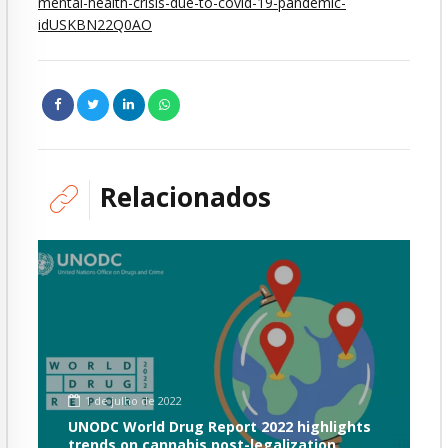
mental-health-crisis-due-to-covid-19-pandemic-
idUSKBN22Q0AO
Relacionados
1 de julho de 2022
UNODC World Drug Report 2022 highlights
trends on cannabis post-legalization,