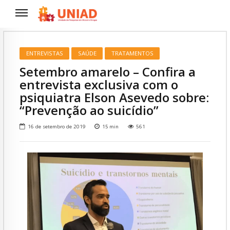
ENTREVISTAS
SAÚDE
TRATAMENTOS
Setembro amarelo – Confira a
entrevista exclusiva com o
psiquiatra Elson Asevedo sobre:
“Prevenção ao suicídio”
16 de setembro de 2019
15
min
561