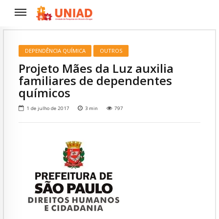
DEPENDÊNCIA QUÍMICA
OUTROS
Projeto Mães da Luz auxilia
familiares de dependentes
químicos
1 de julho de 2017
3
min
797