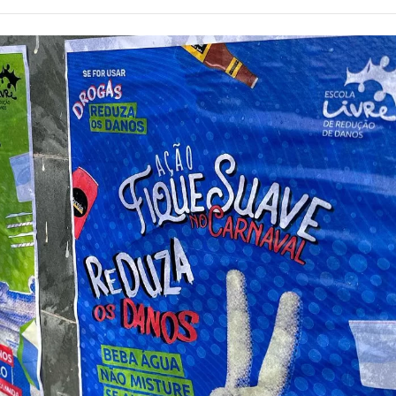
Alcoólicos Anônimos
AME – Psiquiatria Dra Jandira Ma