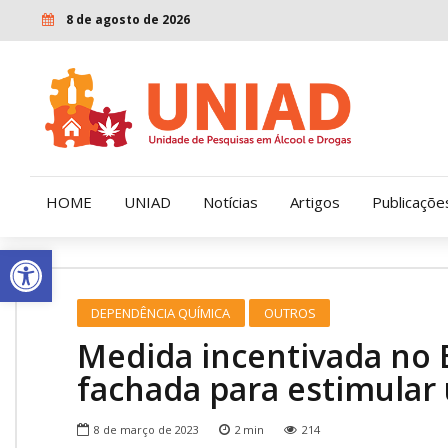
8 de agosto de 2026
HOME
UNIAD
Notícias
Artigos
Publicaçõe
Open toolbar
Quem Somos
LENAD
DEPENDÊNCIA QUÍMICA
OUTROS
Nossa História
LECUCA
Medida incentivada no 
Nossa Missão e Valores
fachada para estimular
Diretoria
8 de março de 2023
2
min
214