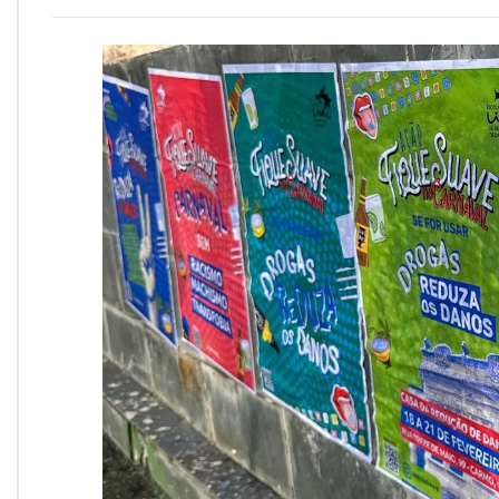
Onde Estamos
Onde Procurar Ajuda?
Ronaldo Laranjeira recebe prêmio ISAJE
Griffith Edwards