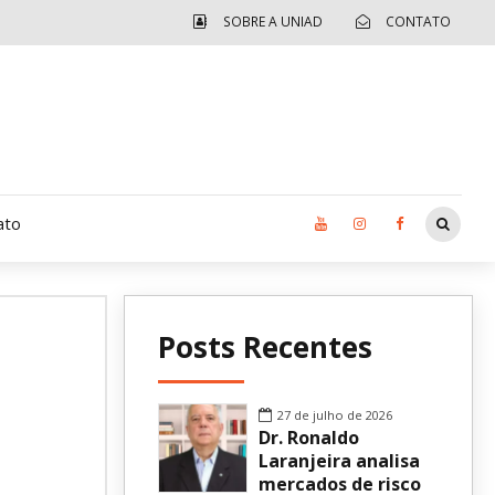
SOBRE A UNIAD
CONTATO
ato
Moradia UCAD
Posts Recentes
CUIDA – Jardim Ângela
Independência Jovem – FOLIA
27 de julho de 2026
Dr. Ronaldo
Revista UNIAD
Laranjeira analisa
mercados de risco