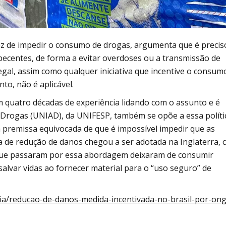
z de impedir o consumo de drogas, argumenta que é precis
pecentes, de forma a evitar overdoses ou a transmissão de
egal, assim como qualquer iniciativa que incentive o consum
o, não é aplicável.
m quatro décadas de experiência lidando com o assunto e é
Drogas (UNIAD), da UNIFESP, também se opõe a essa políti
a premissa equivocada de que é impossível impedir que as
ca de redução de danos chegou a ser adotada na Inglaterra,
 que passaram por essa abordagem deixaram de consumir
salvar vidas ao fornecer material para o “uso seguro” de
ia/reducao-de-danos-medida-incentivada-no-brasil-por-ong