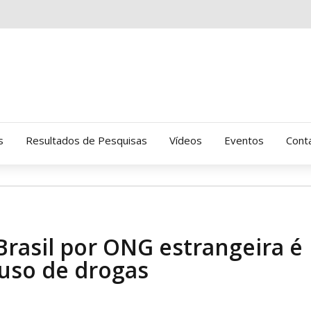
s
Resultados de Pesquisas
Vídeos
Eventos
Cont
Clinica Gressus (Alamedas)
Hospital Cantareira
Brasil por ONG estrangeira é
Amor-Exigente
 uso de drogas
CRATOD