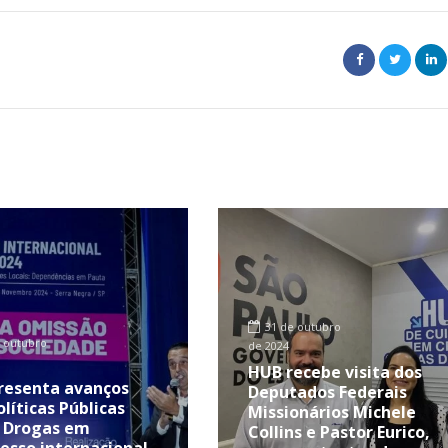
31 de outubro
 outubro
de 2024
HUB recebe visita dos
resenta avanços
Deputados Federais
olíticas Públicas
Missionários Michele
 Drogas em
Collins e Pastor Eurico,
esso internacional