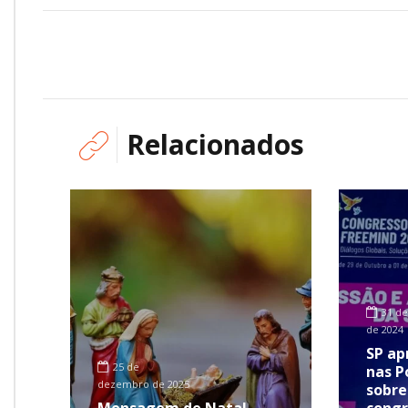
Relacionados
31 de
de 2024
SP ap
25 de
nas P
dezembro de 2025
sobre
Mensagem de Natal
congr