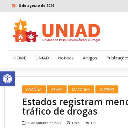
8 de agosto de 2026
HOME
UNIAD
Notícias
Artigos
Publicaçõe
Open toolbar
Quem Somos
LENAD
COCAÍNA
CRACK
MACONHA
OUTROS
Nossa História
LECUCA
Estados registram meno
Nossa Missão e Valores
tráfico de drogas
Diretoria
30 de outubro de 2017
1
min
113