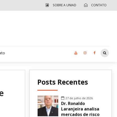
SOBRE A UNIAD
CONTATO
ato
Moradia UCAD
Posts Recentes
CUIDA – Jardim Ângela
e
Independência Jovem – FOLIA
27 de julho de 2026
Dr. Ronaldo
Revista UNIAD
Laranjeira analisa
mercados de risco