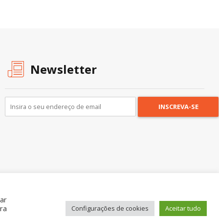
Newsletter
car
ra
Configurações de cookies
Aceitar tudo
Somos
Nossa História
Onde Procurar Ajuda?
Contato