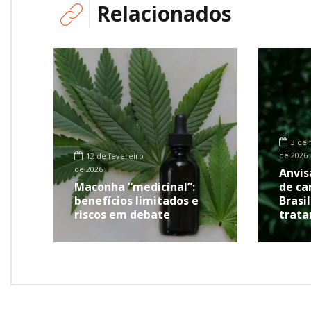
Relacionados
3 de 
de 2026
12 de fevereiro
de 2026
Anvis
Maconha “medicinal”:
de ca
benefícios limitados e
Brasi
riscos em debate
trat