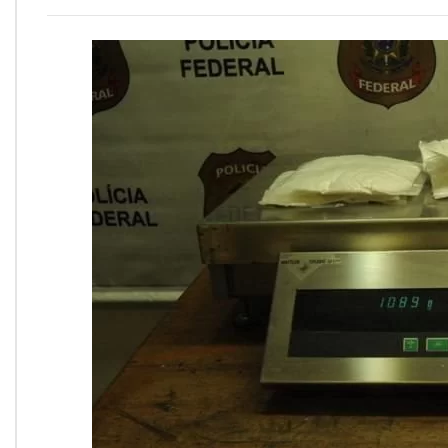
Onde Estamos
Onde Procurar Ajuda?
Ronaldo Laranjeira recebe prêmio ISAJE
Griffith Edwards