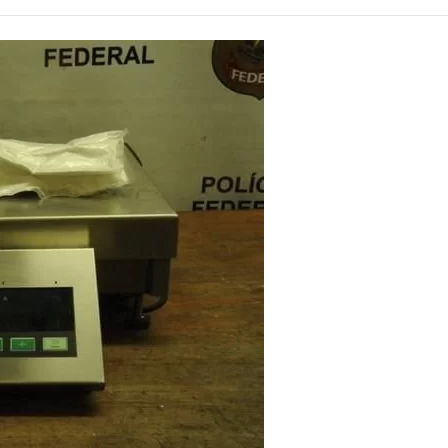
Alcoólicos Anônimos
AME – Psiquiatria Dra Jandira Ma