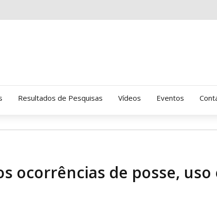
s
Resultados de Pesquisas
Vídeos
Eventos
Cont
Clinica Gressus (Alamedas)
Hospital Cantareira
s ocorrências de posse, uso 
Amor-Exigente
CRATOD