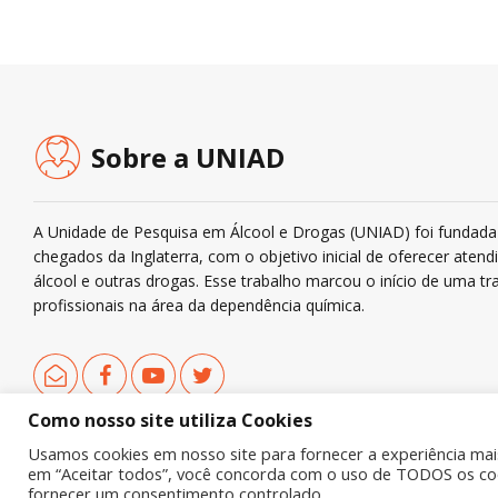
Sobre a UNIAD
A Unidade de Pesquisa em Álcool e Drogas (UNIAD) foi fundada 
chegados da Inglaterra, com o objetivo inicial de oferecer ate
álcool e outras drogas. Esse trabalho marcou o início de uma tra
profissionais na área da dependência química.
Como nosso site utiliza Cookies
Usamos cookies em nosso site para fornecer a experiência mais 
em “Aceitar todos”, você concorda com o uso de TODOS os cook
Copyright © 2019 UNIAD – Unidade de Pesquisa em Álcool e Drogas
fornecer um consentimento controlado.