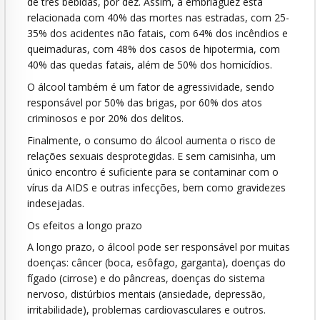
de três bebidas, por dez. Assim, a embriaguez está
relacionada com 40% das mortes nas estradas, com 25-
35% dos acidentes não fatais, com 64% dos incêndios e
queimaduras, com 48% dos casos de hipotermia, com
40% das quedas fatais, além de 50% dos homicídios.
O álcool também é um fator de agressividade, sendo
responsável por 50% das brigas, por 60% dos atos
criminosos e por 20% dos delitos.
Finalmente, o consumo do álcool aumenta o risco de
relações sexuais desprotegidas. E sem camisinha, um
único encontro é suficiente para se contaminar com o
vírus da AIDS e outras infecções, bem como gravidezes
indesejadas.
Os efeitos a longo prazo
A longo prazo, o álcool pode ser responsável por muitas
doenças: câncer (boca, esôfago, garganta), doenças do
fígado (cirrose) e do pâncreas, doenças do sistema
nervoso, distúrbios mentais (ansiedade, depressão,
irritabilidade), problemas cardiovasculares e outros.