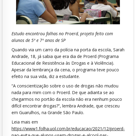
Estudo encontrou falhas no Proerd, projeto feito com
alunos de 5º e 7º anos de SP
Quando via um carro da polícia na porta da escola, Sarah
Andrade, 18, já sabia que era dia de Proerd (Programa
Educacional de Resistência às Drogas e à Violência).
Apesar da lembrança da cena, o programa teve pouco
efeito na sua vida, diz a estudante.
“A conscientização sobre o uso de drogas não mudou
nada para mim com o Proerd. De que adianta se ao
chegarmos no portão da escola não era nenhum pouco
difícil encontrar drogas?”, lembra Andrade, que cresceu
em Guarulhos, na Grande São Paulo.
Leia mais em
https://www1.folha.uol.com.br/educacao/2021/12/proerd-
nao-evita-que-alunos-usem-drogas-e-alcool-nas-