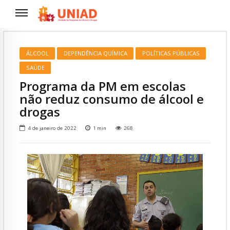
ÁLCOOL
DEPENDÊNCIA QUÍMICA
POLÍTICAS PÚBLICAS
SAÚDE
Programa da PM em escolas
não reduz consumo de álcool e
drogas
4 de janeiro de 2022
1
min
268