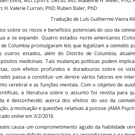
en Evins, MD; Lynn E. DeLisi, MD; Madeline H. Meier, PhD; 
h; H. Valerie Curran, PhD; Ruben Baler, PhD
Tradução de Luís Guilherme Vieira Al
o sobre os riscos e benefícios potenciais do uso da
canna
inua a se expandir. Quatro estados norte-americanos (Colo
o de Columbia promulgaram leis que legalizam a
cannabis
pa
ês outros estados, além do Distrito de Columbia, atual
pósitos medicinais. Tais mudanças políticas podem implic
tas, com efeitos profundos e duradouros sobre os sis
nabis
passa a constituir um dentre vários fatores em inte
to cerebral e as funções mentais. Com o objetivo de auxil
ientíficas, a literatura sobre o assunto foi revista para q
nda é desconhecido acerca dos efeitos do uso da
cannabi
o, a motivação e questões relativas à psicose. JAMA Psychi
icado
online
em 3/2/2016.
nabis
causa um comprometimento agudo da habilidade cer
sim, ocorrem déficits temporários na aprendizagem e na mem