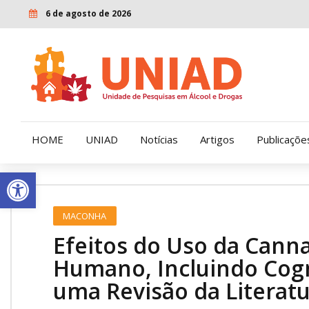
6 de agosto de 2026
HOME
UNIAD
Notícias
Artigos
Publicaçõe
Open toolbar
Quem Somos
LENAD
MACONHA
Nossa História
LECUCA
Efeitos do Uso da Can
Nossa Missão e Valores
Humano, Incluindo Cogn
uma Revisão da Literat
Diretoria