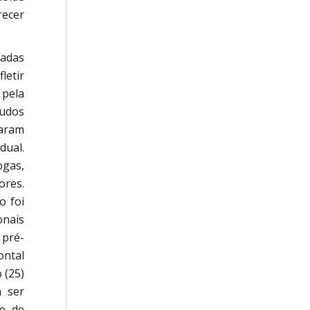
ecer
vadas
letir
 pela
tudos
taram
dual.
ogas,
ores.
o foi
onais
 pré-
ontal
 (25)
 ser
de de