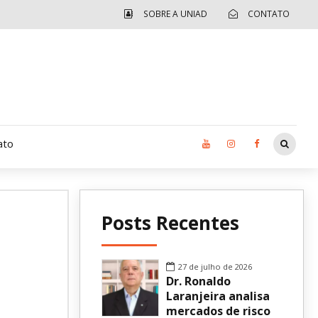
SOBRE A UNIAD
CONTATO
ato
Moradia UCAD
Posts Recentes
CUIDA – Jardim Ângela
Independência Jovem – FOLIA
27 de julho de 2026
Dr. Ronaldo
Revista UNIAD
Laranjeira analisa
mercados de risco