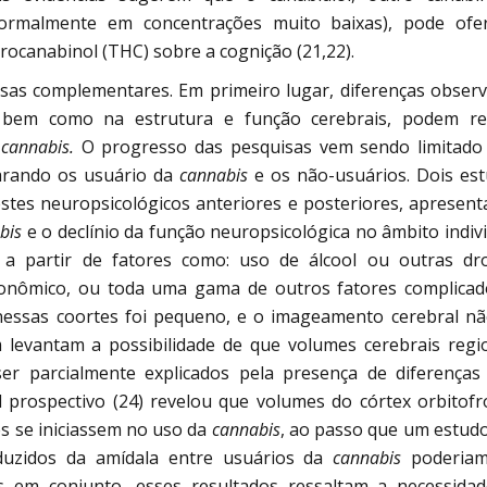
rmalmente em concentrações muito baixas), pode ofer
drocanabinol (THC) sobre a cognição (21,22).
sas complementares. Em primeiro lugar, diferenças obser
bem como na estrutura e função cerebrais, podem ref
a
cannabis.
O progresso das pesquisas vem sendo limitado
parando os usuário da
cannabis
e os não-usuários. Dois es
testes neuropsicológicos anteriores e posteriores, apresen
bis
e o declínio da função neuropsicológica no âmbito indivi
 a partir de fatores como: uso de álcool ou outras dr
econômico, ou toda uma gama de outros fatores complicad
essas coortes foi pequeno, e o imageamento cerebral nã
 levantam a possibilidade de que volumes cerebrais regi
r parcialmente explicados pela presença de diferenças
l prospectivo (24) revelou que volumes do córtex orbitofr
s se iniciassem no uso da
cannabis
, ao passo que um estudo
uzidos da amídala entre usuários da
cannabis
poderiam
os em conjunto, esses resultados ressaltam a necessida