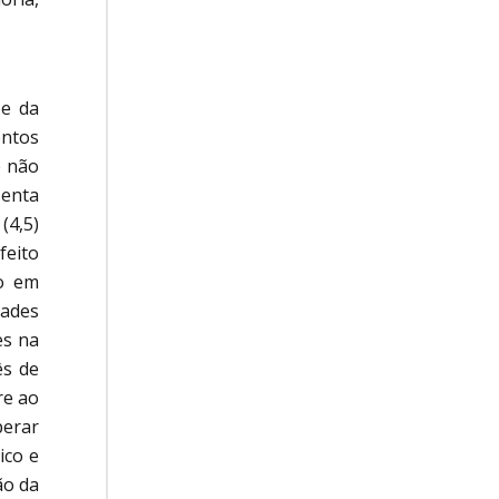
e da
entos
e não
senta
(4,5)
feito
to em
dades
es na
s de
re ao
perar
ico e
ão da