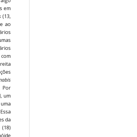
algo
is em
s
(13,
re ao
ários
gumas
ários
s com
reita
ações
nabis
. Por
l, um
e uma
 Essa
es da
 (18)
nóide