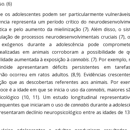
o. (6)
e os adolescentes podem ser particularmente vulnerávei
ência representa um período crítico do neurodesenvolvim
ca e pelo aumento da mielinização (7). Além disso, o si
lação de processos neurodesenvolvimentais cruciais (7), 
 exógenos durante a adolescência pode compromet
realizadas em animais corroboram a possibilidade de 
ilidade aumentada à exposição à
cannabis
. (7). Por exemplo, 
óide apresentaram déficits persistentes em tarefa
ão ocorreu em ratos adultos. (8,9). Evidências crescent
o que as descobertas referentes aos animais. Por exe
ce é a idade em que se inicia o uso da
cannabis
, maiores s
ológico (10, 11). Um estudo longitudinal representati
requentes que iniciaram o uso de
cannabis
durante a adolesc
resentaram declínio neuropsicológico entre as idades de 13