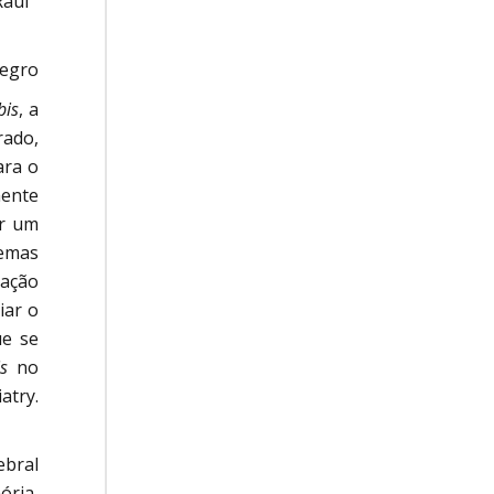
Raul
legro
bis
, a
rado,
ra o
mente
ar um
temas
ração
iar o
ue se
s
no
atry.
ebral
ória,