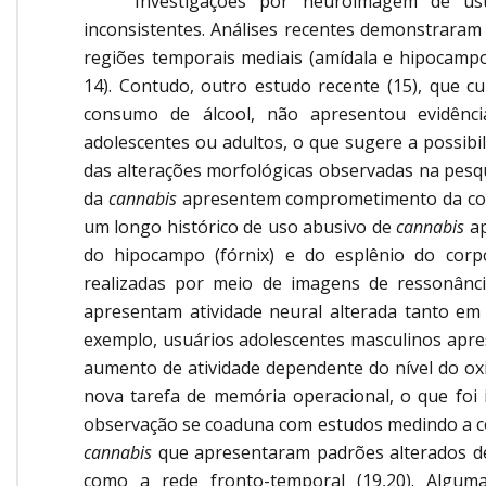
Investigações por neuroimagem de usu
inconsistentes. Análises recentes demonstraram 
regiões temporais mediais (amídala e hipocampo
14). Contudo, outro estudo recente (15), que 
consumo de álcool, não apresentou evidência
adolescentes ou adultos, o que sugere a possibi
das alterações morfológicas observadas na pesqui
da
cannabis
apresentem comprometimento da cone
um longo histórico de uso abusivo de
cannabis
ap
do hipocampo (fórnix) e do esplênio do corpo 
realizadas por meio de imagens de ressonânc
apresentam atividade neural alterada tanto em 
exemplo, usuários adolescentes masculinos apre
aumento de atividade dependente do nível do ox
nova tarefa de memória operacional, o que foi 
observação se coaduna com estudos medindo a co
cannabis
que apresentaram padrões alterados de 
como a rede fronto-temporal (19,20). Alguma