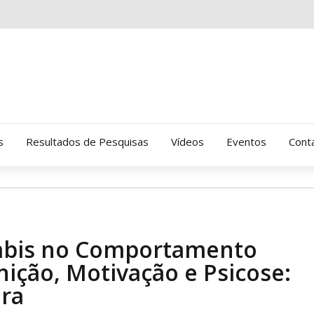
s
Resultados de Pesquisas
Vídeos
Eventos
Cont
Clinica Gressus (Alamedas)
Hospital Cantareira
nabis no Comportamento
Amor-Exigente
ição, Motivação e Psicose:
ura
CRATOD