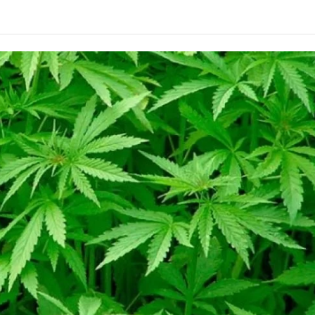
Alcoólicos Anônimos
AME – Psiquiatria Dra Jandira Ma