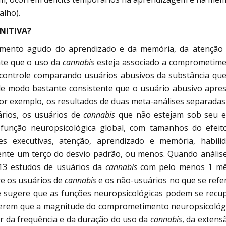
alho).
NITIVA?
ento agudo do aprendizado e da memória, da atenção 
nte que o uso da
cannabis
esteja associado a comprometim
-controle comparando usuários abusivos da substância qu
de modo bastante consistente que o usuário abusivo apre
r exemplo, os resultados de duas meta-análises separadas 
rios, os usuários de
cannabis
que não estejam sob seu e
unção neuropsicológica global, com tamanhos do efei
ões executivas, atenção, aprendizado e memória, habili
ente um terço do desvio padrão, ou menos. Quando anális
 13 estudos de usuários da
cannabis
com pelo menos 1 mê
re os usuários de
cannabis
e os não-usuários no que se refe
 sugere que as funções neuropsicológicas podem se recu
ugerem que a magnitude do comprometimento neuropsicológ
 da frequência e da duração do uso da
cannabis
, da extens