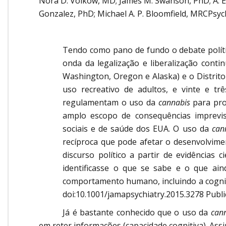
Nora D. Volkow, MD; James M. Swanson, PhD; A. Ed
Gonzalez, PhD; Michael A. P. Bloomfield, MRCPsyc
Tendo como pano de fundo o debate polític
onda da legalização e liberalização cont
Washington, Oregon e Alaska) e o Distrit
uso recreativo de adultos, e vinte e tr
regulamentam o uso da
cannabis
para pro
amplo escopo de consequências imprevis
sociais e de saúde dos EUA. O uso da
can
recíproca que pode afetar o desenvolvimen
discurso político a partir de evidências c
identificasse o que se sabe e o que ai
comportamento humano, incluindo a cogniçã
doi:10.1001/jamapsychiatry.2015.3278 Publ
Já é bastante conhecido que o uso da
can
em reter informações (capacidade cognitiva). As