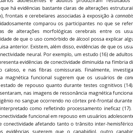
ários adolescentes e adultos produziram resultados 
que há evidências bastante claras de alterações estrutura
), frontais e cerebelares associadas à exposição à
cannabi
cuidadosamente comparou os participantes no que se refe
s de alterações morfológicas cerebrais entre os usu
lidade de que o uso comórbido de álcool possa explicar al
sa anterior. Existem, além disso, evidências de que os usu
ctividade neural. Por exemplo, um estudo (16) de adulto
resenta evidências de conectividade diminuída na fímbria di
caloso, e nas fibras comissurais. Finalmente, investig
ia magnética funcional sugerem que os usuários de
can
estado de repouso quanto durante testes cognitivos (14)
sentaram, nas imagens de ressonância magnética funciona
igênio no sangue ocorrendo no córtex pré-frontal durant
interpretado como refletindo processamento ineficaz (17).
nectividade funcional em repouso em usuários adolescent
conectividade afetando tanto o trânsito inter-hemisférico
s evidências sugerem que o canabidiol, outro canabi