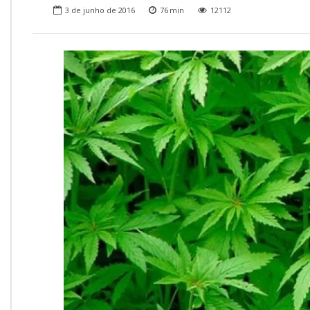
Onde Estamos
3 de junho de 2016
76
min
12112
Onde Procurar Ajuda?
Ronaldo Laranjeira recebe prêmio ISAJE
Griffith Edwards