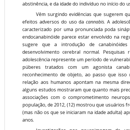
abstinência, e da idade do indivíduo no início do us
Vêm surgindo evidências que sugerem qu
efeitos adversos do uso da
cannabis
. A adolesc
caracterizado por uma pronunciada poda sinápti
endocanabinóide parece estar envolvido na regu
sugere que a introdução de canabinóides
desenvolvimento cerebral normal. Pesquisas 
adolescência represente um período de vulnerab
púberes tratados com um agonista canabin
reconhecimento de objeto, ao passo que isso n
relação aos humanos apontam na mesma direçã
alguns estudos mostraram que quanto mais preco
associações com o comprometimento neuropsic
população, de 2012, (12) mostrou que usuários f
(mas não os que se iniciaram na idade adulta) ap
anos.