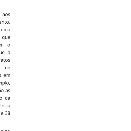
s aos
ento,
stema
o que
er o
que a
ratos
s de
es em
mplo,
ão as
vo da
ência
 e 38