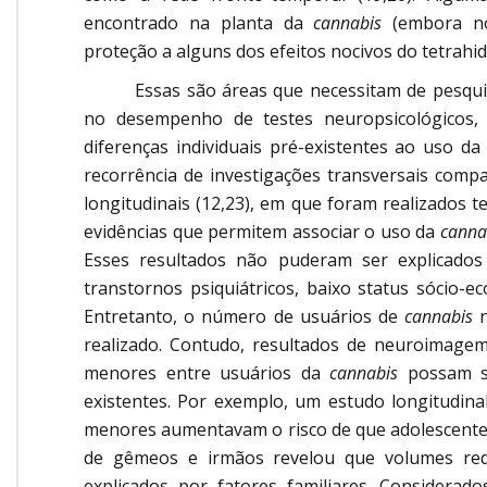
encontrado na planta da
cannabis
(embora no
proteção a alguns dos efeitos nocivos do tetrahi
Essas são áreas que necessitam de pesqui
no desempenho de testes neuropsicológicos, 
diferenças individuais pré-existentes ao uso d
recorrência de investigações transversais com
longitudinais (12,23), em que foram realizados 
evidências que permitem associar o uso da
canna
Esses resultados não puderam ser explicados
transtornos psiquiátricos, baixo status sócio-
Entretanto, o número de usuários de
cannabis
n
realizado. Contudo, resultados de neuroimagem
menores entre usuários da
cannabis
possam se
existentes. Por exemplo, um estudo longitudina
menores aumentavam o risco de que adolescente
de gêmeos e irmãos revelou que volumes red
explicados por fatores familiares. Considerad