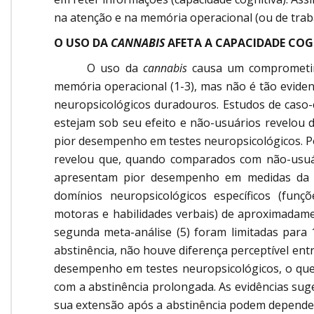
na atenção e na memória operacional (ou de trab
O USO DA
CANNABIS
AFETA A CAPACIDADE COG
O uso da
cannabis
causa um comprometim
memória operacional (1-3), mas não é tão evide
neuropsicológicos duradouros. Estudos de caso
estejam sob seu efeito e não-usuários revelou 
pior desempenho em testes neuropsicológicos. Po
revelou que, quando comparados com não-usuá
apresentam pior desempenho em medidas da f
domínios neuropsicológicos específicos (funç
motoras e habilidades verbais) de aproximadam
segunda meta-análise (5) foram limitadas para
abstinência, não houve diferença perceptível ent
desempenho em testes neuropsicológicos, o que
com a abstinência prolongada. As evidências s
sua extensão após a abstinência podem depender