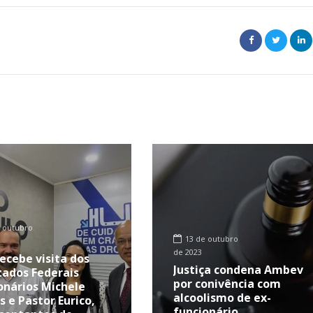
 outubro
13 de outubro
de 2023
ecebe visita dos
Justiça condena Ambev
ados Federais
por conivência com
onários Michele
alcoolismo de ex-
s e Pastor Eurico,
funcionário