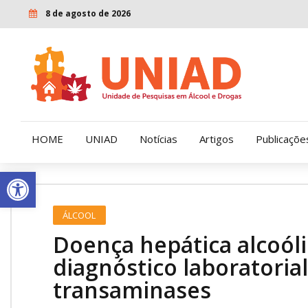
8 de agosto de 2026
HOME
UNIAD
Notícias
Artigos
Publicaçõe
Open toolbar
Quem Somos
LENAD
ÁLCOOL
Nossa História
LECUCA
Doença hepática alcoóli
Nossa Missão e Valores
diagnóstico laboratoria
transaminases
Diretoria