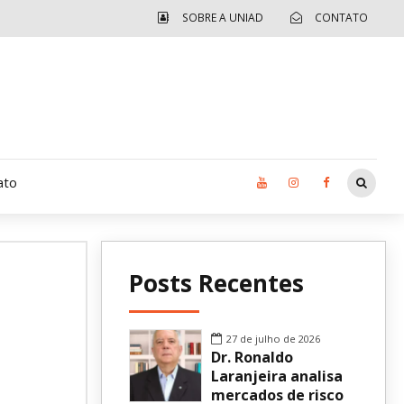
SOBRE A UNIAD
CONTATO
ato
Moradia UCAD
Posts Recentes
CUIDA – Jardim Ângela
Independência Jovem – FOLIA
27 de julho de 2026
Dr. Ronaldo
Revista UNIAD
Laranjeira analisa
mercados de risco