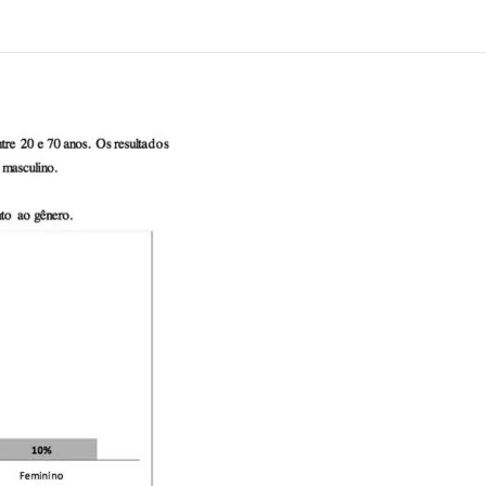
Alcoólicos Anônimos
AME – Psiquiatria Dra Jandira Ma