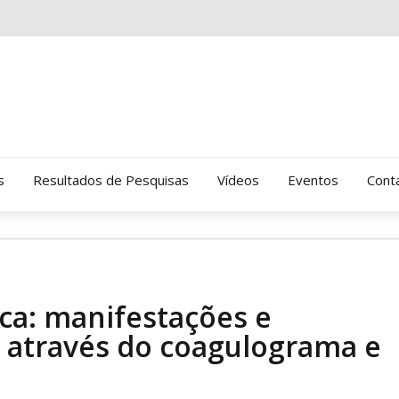
s
Resultados de Pesquisas
Vídeos
Eventos
Cont
Clinica Gressus (Alamedas)
Hospital Cantareira
ca: manifestações e
Amor-Exigente
l através do coagulograma e
CRATOD