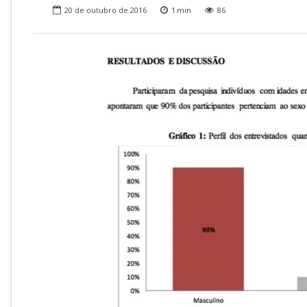
Onde Estamos
20 de outubro de 2016
1
min
86
Onde Procurar Ajuda?
Ronaldo Laranjeira recebe prêmio ISAJE
Griffith Edwards