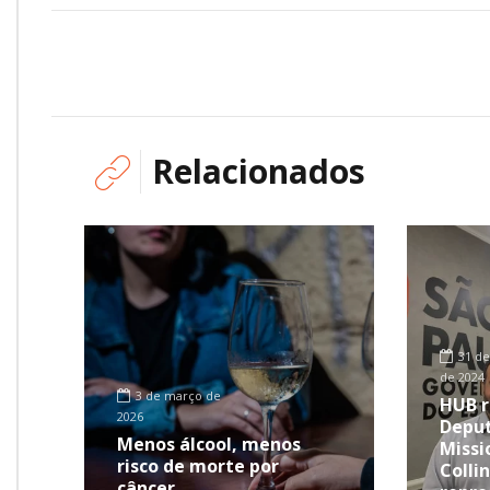
Relacionados
31 de
de 2024
3 de março de
HUB r
2026
Deput
Menos álcool, menos
Missi
risco de morte por
Collin
câncer