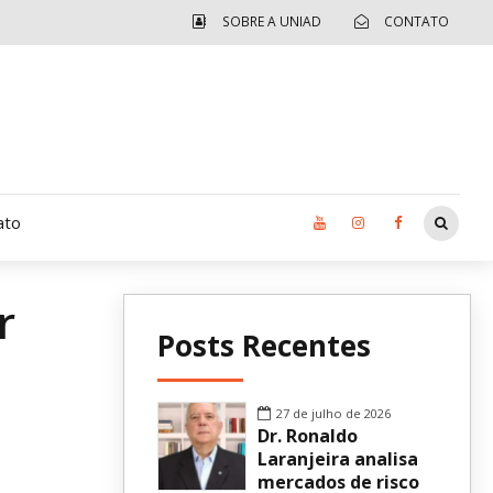
SOBRE A UNIAD
CONTATO
ato
r
Moradia UCAD
Posts Recentes
CUIDA – Jardim Ângela
Independência Jovem – FOLIA
27 de julho de 2026
Dr. Ronaldo
Revista UNIAD
Laranjeira analisa
mercados de risco