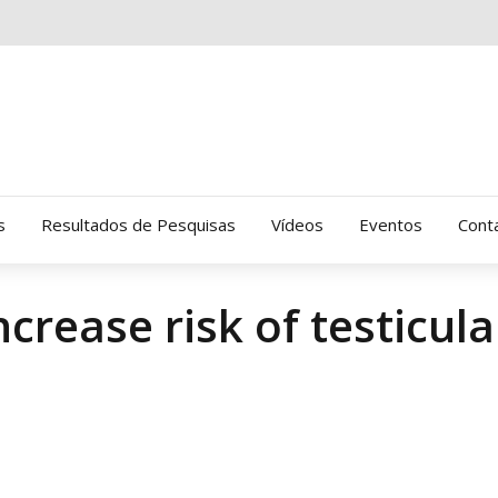
s
Resultados de Pesquisas
Vídeos
Eventos
Cont
crease risk of testicula
Clinica Gressus (Alamedas)
Hospital Cantareira
Amor-Exigente
CRATOD