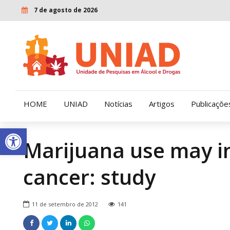
7 de agosto de 2026
HOME
UNIAD
Notícias
Artigos
Publicaçõe
Open toolbar
Marijuana use may in
Quem Somos
LENAD
cancer: study
Nossa História
LECUCA
Nossa Missão e Valores
11 de setembro de 2012
141
Diretoria