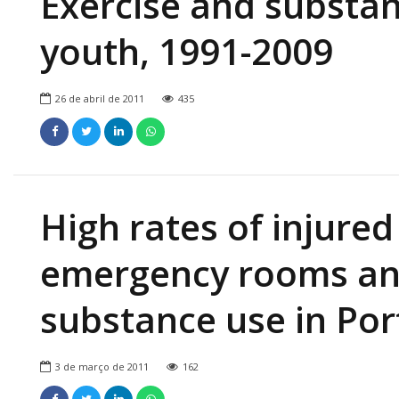
Exercise and substa
youth, 1991-2009
26 de abril de 2011
435
High rates of injured
emergency rooms and
substance use in Port
3 de março de 2011
162