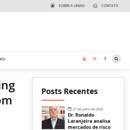
SOBRE A UNIAD
CONTATO
ato
ing
Moradia UCAD
Posts Recentes
rom
CUIDA – Jardim Ângela
Independência Jovem – FOLIA
27 de julho de 2026
Dr. Ronaldo
Revista UNIAD
Laranjeira analisa
mercados de risco