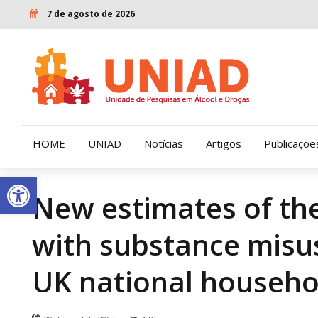
7 de agosto de 2026
HOME
UNIAD
Notícias
Artigos
Publicaçõe
Open toolbar
New estimates of the
Quem Somos
LENAD
with substance misus
Nossa História
LECUCA
Nossa Missão e Valores
UK national househo
Diretoria