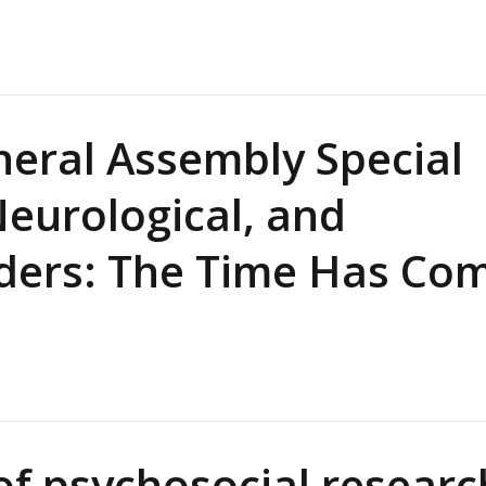
Alcoólicos Anônimos
AME – Psiquiatria Dra Jandira Ma
neral Assembly Special
Neurological, and
ders: The Time Has Co
of psychosocial researc