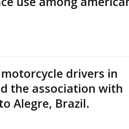
nce use among america
 motorcycle drivers in
 the association with
o Alegre, Brazil.