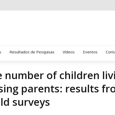
s
Resultados de Pesquisas
Vídeos
Eventos
Cont
 number of children liv
Clinica Gressus (Alamedas)
ing parents: results f
Hospital Cantareira
Amor-Exigente
ld surveys
CRATOD