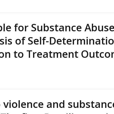
le for Substance Abus
is of Self-Determinati
tion to Treatment Outc
to violence and substanc