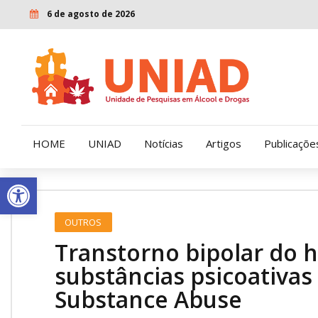
6 de agosto de 2026
HOME
UNIAD
Notícias
Artigos
Publicaçõe
Open toolbar
Quem Somos
LENAD
OUTROS
Nossa História
LECUCA
Transtorno bipolar do 
Nossa Missão e Valores
substâncias psicoativas
Substance Abuse
Diretoria