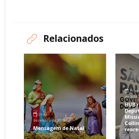
Relacionados
31 de
de 2024
HUB r
Deput
25 de
Missi
dezembro de 2025
Collin
Mensagem de Natal
repre
Pern