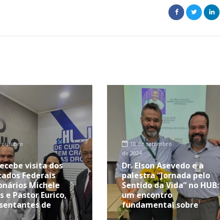
 outubro
18 de setembro
de 2024
ecebe visita dos
Dr. Elson Asevedo e a
ados Federais
palestra “Jornada pelo
onários Michele
Sentido da Vida” no HUB:
s e Pastor Eurico,
um encontro
sentantes de
fundamental sobre
ambuco
Prevenção ao Suicídio