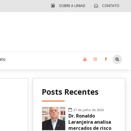
SOBRE A UNIAD
CONTATO
ato
Moradia UCAD
Posts Recentes
CUIDA – Jardim Ângela
Independência Jovem – FOLIA
27 de julho de 2026
Dr. Ronaldo
Revista UNIAD
Laranjeira analisa
mercados de risco