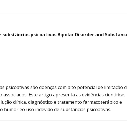
Alcoólicos Anônimos
AME – Psiquiatria Dra Jandira Ma
 substâncias psicoativas Bipolar Disorder and Substanc
as psicoativas são doenças com alto potencial de limitação 
associados. Este artigo apresenta as evidências científicas
olução clínica, diagnóstico e tratamento farmacoterápico e
o humor eo uso indevido de substâncias psicoativas.