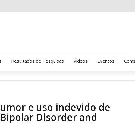
s
Resultados de Pesquisas
Vídeos
Eventos
Cont
Clinica Gressus (Alamedas)
Hospital Cantareira
humor e uso indevido de
Amor-Exigente
 Bipolar Disorder and
CRATOD