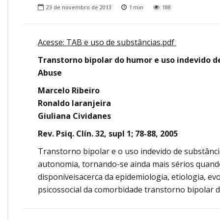
Onde Estamos
23 de novembro de 2013
1
min
188
Onde Procurar Ajuda?
Ronaldo Laranjeira recebe prêmio ISAJE
Acesse: TAB e uso de substâncias.pdf
Griffith Edwards
Transtorno bipolar do humor e uso indevido de
Abuse
Marcelo Ribeiro
Ronaldo laranjeira
Giuliana Cividanes
Rev. Psiq. Clín. 32, supl 1; 78-88, 2005
Transtorno bipolar e o uso indevido de substânci
autonomia, tornando-se ainda mais sérios quando 
disponíveisacerca da epidemiologia, etiologia, ev
psicossocial da comorbidade transtorno bipolar d