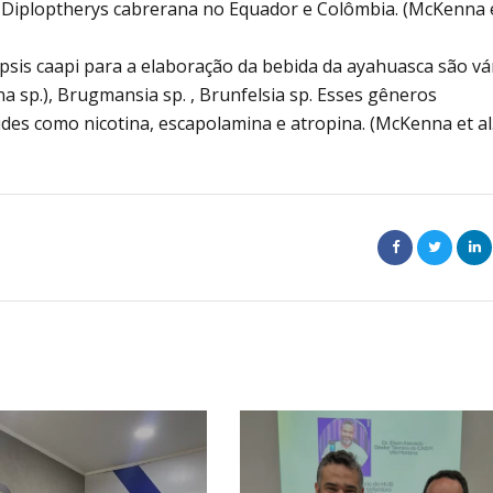
 a Diploptherys cabrerana no Equador e Colômbia. (McKenna 
opsis caapi para a elaboração da bebida da ayahuasca são vá
a sp.), Brugmansia sp. , Brunfelsia sp. Esses gêneros
es como nicotina, escapolamina e atropina. (McKenna et al.