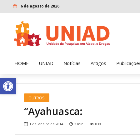
6 de agosto de 2026
HOME
UNIAD
Notícias
Artigos
Publicaçõe
Open toolbar
Quem Somos
LENAD
OUTROS
Nossa História
LECUCA
“Ayahuasca:
Nossa Missão e Valores
1 de janeiro de 2014
3
min
839
Diretoria