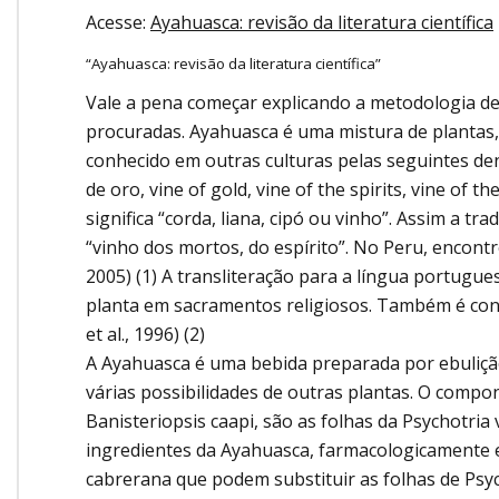
Onde Estamos
Acesse:
Ayahuasca: revisão da literatura científica
Onde Procurar Ajuda?
“Ayahuasca: revisão da literatura científica”
Ronaldo Laranjeira recebe prêmio ISAJE
Vale a pena começar explicando a metodologia de 
Griffith Edwards
procuradas. Ayahuasca é uma mistura de plantas,
conhecido em outras culturas pelas seguintes deno
de oro, vine of gold, vine of the spirits, vine of 
significa “corda, liana, cipó ou vinho”. Assim a 
“vinho dos mortos, do espírito”. No Peru, encontro
2005) (1) A transliteração para a língua portugu
planta em sacramentos religiosos. Também é con
et al., 1996) (2)
A Ayahuasca é uma bebida preparada por ebuliçã
várias possibilidades de outras plantas. O compo
Banisteriopsis caapi, são as folhas da Psychotria 
ingredientes da Ayahuasca, farmacologicamente e
cabrerana que podem substituir as folhas de Psych