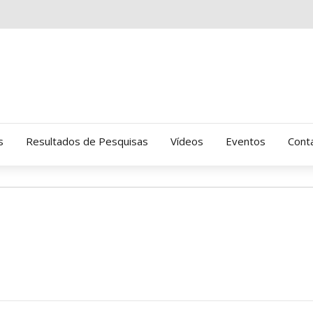
s
Resultados de Pesquisas
Vídeos
Eventos
Cont
Clinica Gressus (Alamedas)
Hospital Cantareira
Amor-Exigente
CRATOD