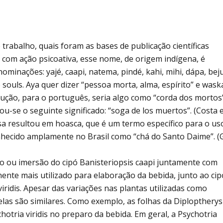
Alcoólicos Anônimos
AME – Psiquiatria Dra Jandira Ma
trabalho, quais foram as bases de publicação científicas
 com ação psicoativa, esse nome, de origem indígena, é
minações: yajé, caapi, natema, pindé, kahi, mihi, dápa, bej
the souls. Aya quer dizer “pessoa morta, alma, espírito” e wask
tradução, para o português, seria algo como “corda dos mortos
u-se o seguinte significado: “soga de los muertos”. (Costa et
esa resultou em hoasca, que é um termo específico para o us
hecido amplamente no Brasil como “chá do Santo Daime”. (
o ou imersão do cipó Banisteriopsis caapi juntamente com
nente mais utilizado para elaboração da bebida, junto ao cip
viridis. Apesar das variações nas plantas utilizadas como
las são similares. Como exemplo, as folhas da Diploptherys
otria viridis no preparo da bebida. Em geral, a Psychotria