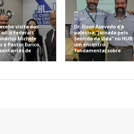
 outubro
18 de setembro
de 2024
ecebe visita dos
Dr. Elson Asevedo e a
ados Federais
palestra “Jornada pelo
onários Michele
Sentido da Vida” no HUB:
s e Pastor Eurico,
um encontro
sentantes de
fundamental sobre
ambuco
Prevenção ao Suicídio