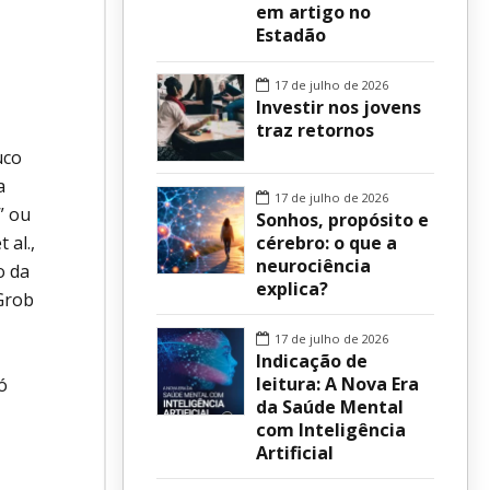
em artigo no
Estadão
sur
17 de julho de 2026
Investir nos jovens
traz retornos
uco
a
17 de julho de 2026
” ou
Sonhos, propósito e
cérebro: o que a
 al.,
neurociência
o da
explica?
Grob
17 de julho de 2026
Indicação de
leitura: A Nova Era
ó
da Saúde Mental
com Inteligência
Artificial