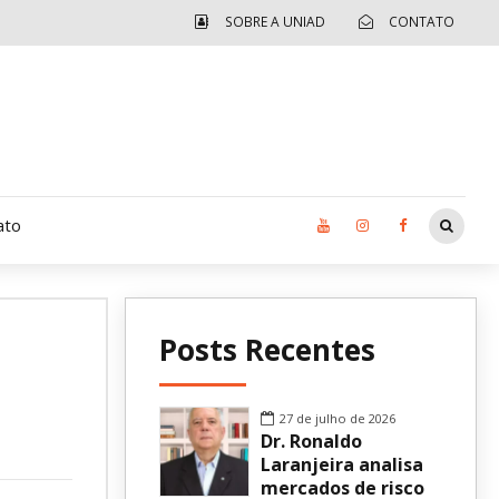
SOBRE A UNIAD
CONTATO
ato
Moradia UCAD
Posts Recentes
CUIDA – Jardim Ângela
Independência Jovem – FOLIA
27 de julho de 2026
Dr. Ronaldo
Revista UNIAD
Laranjeira analisa
mercados de risco