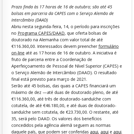
Prazo finda às 17 horas de 16 de outubro; são até 45
bolsas em parceria da CAPES com o Serviço Alemão de
Intercâmbio (DAAD)
Abriu nesta segunda-feira, 14, o período para inscrições
no
Programa CAPES/DAAD
, que oferta bolsas de
doutorado na Alemanha com valor total de até
€116.360,00. Interessados devem preencher
formulário
on-line
até as 17 horas de 16 de outubro. A iniciativa é
fruto de parceria entre a Coordenação de
Aperfeiçoamento de Pessoal de Nível Superior (CAPES) e
o Serviço Alemão de Intercâmbio (DAAD). O resultado
final está previsto para março de 2021.
Serão até 45 bolsas, das quais a CAPES financiará um
máximo de dez —até duas de doutorado pleno, de até
€116.360,00, até três de doutorado-sanduíche com
cotutela, de até €46.180,00, e até duas de doutorado-
sanduíche sem cotutela, de €23.730,00. O restante, até
35, será pelo DAAD. Os valores dos benefícios
concedidos pela agência alemã seguem as normas
daquele país, que podem ser conferidas
aqui
,
aqui
e
aqui
.