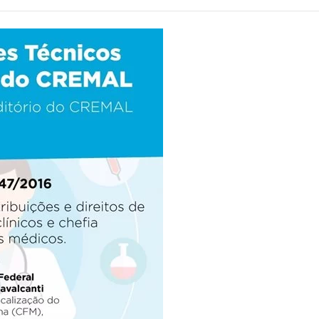
Alcoólicos Anônimos
AME – Psiquiatria Dra Jandira Ma