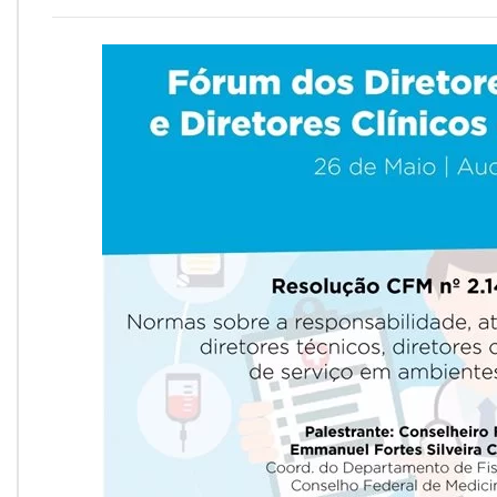
Onde Estamos
Onde Procurar Ajuda?
Ronaldo Laranjeira recebe prêmio ISAJE
Griffith Edwards