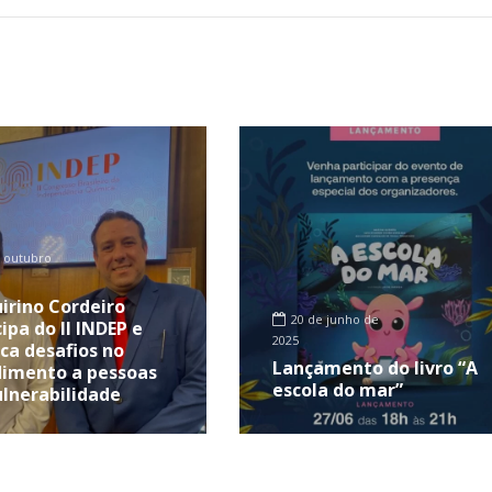
 outubro
uirino Cordeiro
20 de junho de
ipa do II INDEP e
2025
ca desafios no
Lançamento do livro “A
imento a pessoas
escola do mar”
lnerabilidade