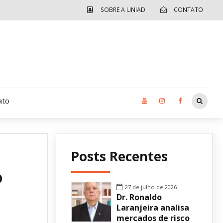
SOBRE A UNIAD
CONTATO
ato
Moradia UCAD
Posts Recentes
CUIDA – Jardim Ângela
o
Independência Jovem – FOLIA
27 de julho de 2026
Dr. Ronaldo
Revista UNIAD
Laranjeira analisa
mercados de risco