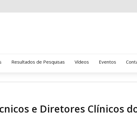
s
Resultados de Pesquisas
Vídeos
Eventos
Cont
Clinica Gressus (Alamedas)
Hospital Cantareira
nicos e Diretores Clínicos d
Amor-Exigente
CRATOD