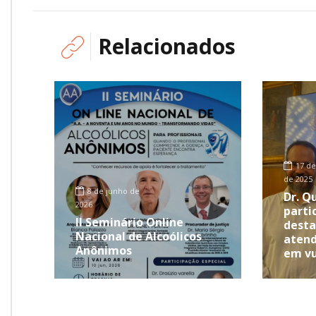
Relacionados
17 de
de 2025
8 de junho de
Dr. Q
2026
partic
II Seminário Online
desta
Nacional de Alcoólicos
atend
Anônimos
em vu