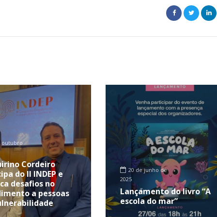
 outubro
uirino Cordeiro
20 de junho de
ipa do II INDEP e
2025
ca desafios no
Lançamento do livro “A
imento a pessoas
escola do mar”
lnerabilidade