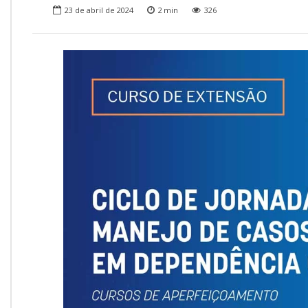
Onde Estamos
23 de abril de 2024
2
min
326
Onde Procurar Ajuda?
Ronaldo Laranjeira recebe prêmio ISAJE
Griffith Edwards