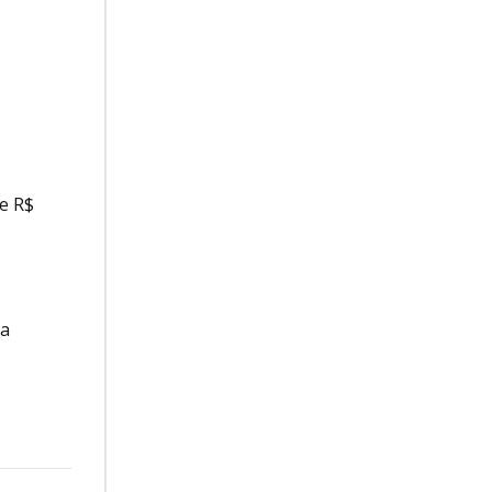
de R$
 a