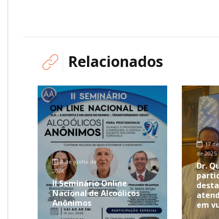
Relacionados
17 de
de 2025
8 de junho de
Dr. Q
2026
partic
II Seminário Online
desta
Nacional de Alcoólicos
atend
Anônimos
em vu