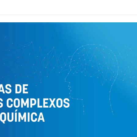
Alcoólicos Anônimos
AME – Psiquiatria Dra Jandira Ma