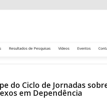
s
Resultados de Pesquisas
Vídeos
Eventos
Cont
Clinica Gressus (Alamedas)
Hospital Cantareira
ipe do Ciclo de Jornadas sobr
Amor-Exigente
lexos em Dependência
CRATOD