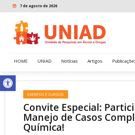
7 de agosto de 2026
HOME
UNIAD
Notícias
Artigos
Publicaçõe
Open toolbar
Quem Somos
LENAD
EVENTOS E CURSOS
Nossa História
LECUCA
Convite Especial: Partic
Nossa Missão e Valores
Manejo de Casos Comp
Química!
Diretoria