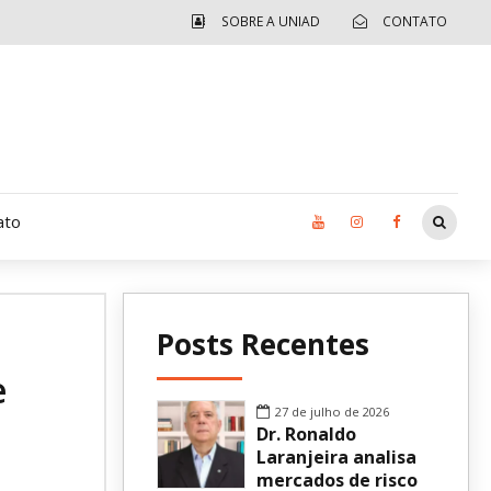
SOBRE A UNIAD
CONTATO
ato
Moradia UCAD
Posts Recentes
CUIDA – Jardim Ângela
e
Independência Jovem – FOLIA
27 de julho de 2026
Dr. Ronaldo
Revista UNIAD
Laranjeira analisa
mercados de risco