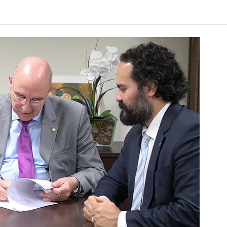
Alcoólicos Anônimos
AME – Psiquiatria Dra Jandira Ma