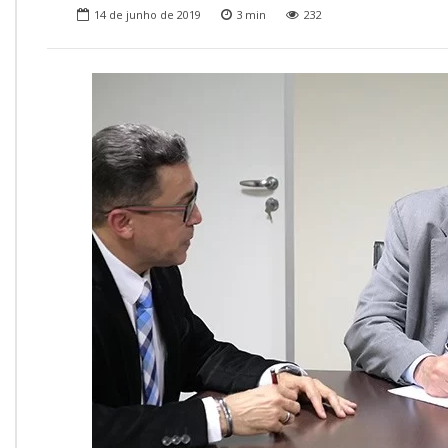
Onde Estamos
14 de junho de 2019
3
min
232
Onde Procurar Ajuda?
Ronaldo Laranjeira recebe prêmio ISAJE
Griffith Edwards