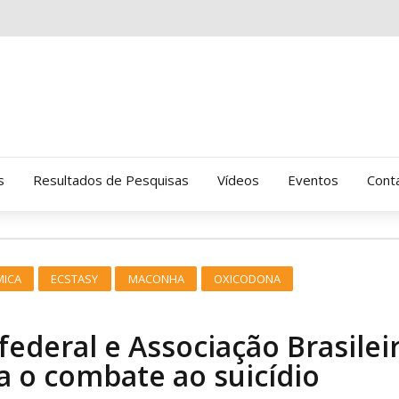
s
Resultados de Pesquisas
Vídeos
Eventos
Cont
Clinica Gressus (Alamedas)
MICA
ECSTASY
MACONHA
OXICODONA
Hospital Cantareira
Amor-Exigente
federal e Associação Brasilei
ca o combate ao suicídio
CRATOD