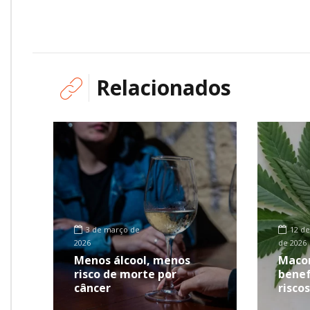
Relacionados
3 de março de
12 de
2026
de 2026
Menos álcool, menos
Macon
risco de morte por
benef
câncer
risco