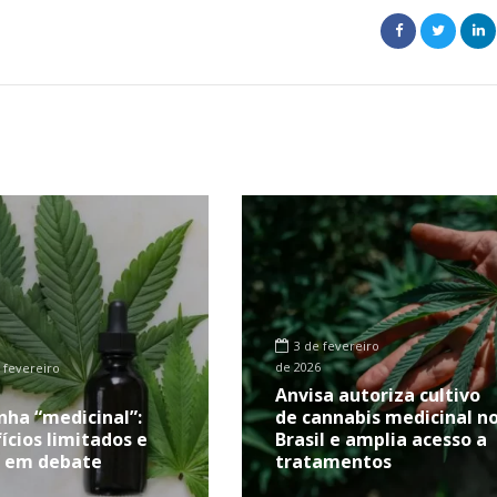
3 de fevereiro
de 2026
 fevereiro
Anvisa autoriza cultivo
ha “medicinal”:
de cannabis medicinal n
ícios limitados e
Brasil e amplia acesso a
s em debate
tratamentos