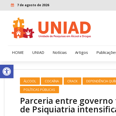
7 de agosto de 2026
HOME
UNIAD
Notícias
Artigos
Publicaçõe
Open toolbar
Quem Somos
LENAD
ÁLCOOL
COCAÍNA
CRACK
DEPENDÊNCIA QUÍ
Nossa História
LECUCA
POLÍTICAS PÚBLICAS
Nossa Missão e Valores
Parceria entre governo 
de Psiquiatria intensifi
Diretoria