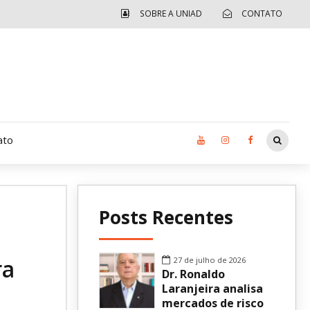
SOBRE A UNIAD
CONTATO
ato
Moradia UCAD
Posts Recentes
CUIDA – Jardim Ângela
Independência Jovem – FOLIA
ra
27 de julho de 2026
Dr. Ronaldo
Revista UNIAD
Laranjeira analisa
mercados de risco