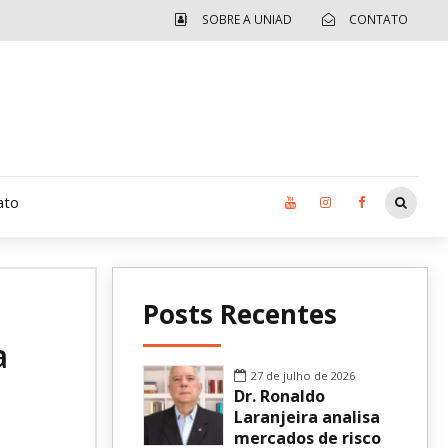
SOBRE A UNIAD
CONTATO
ato
Moradia UCAD
Posts Recentes
CUIDA – Jardim Ângela
a
Independência Jovem – FOLIA
27 de julho de 2026
Dr. Ronaldo
Revista UNIAD
Laranjeira analisa
mercados de risco