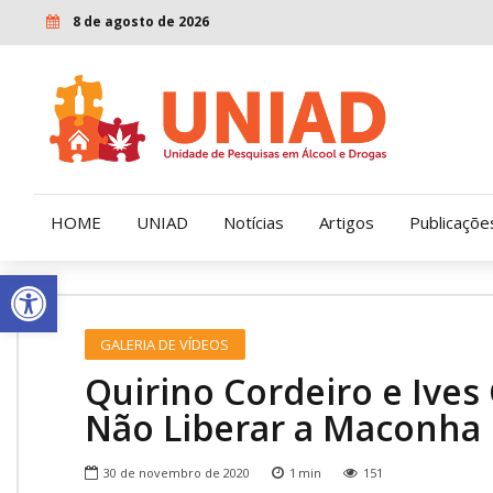
8 de agosto de 2026
HOME
UNIAD
Notícias
Artigos
Publicaçõe
Open toolbar
Quem Somos
LENAD
GALERIA DE VÍDEOS
Nossa História
LECUCA
Quirino Cordeiro e Ives
Nossa Missão e Valores
Não Liberar a Maconha 
Diretoria
30 de novembro de 2020
1
min
151