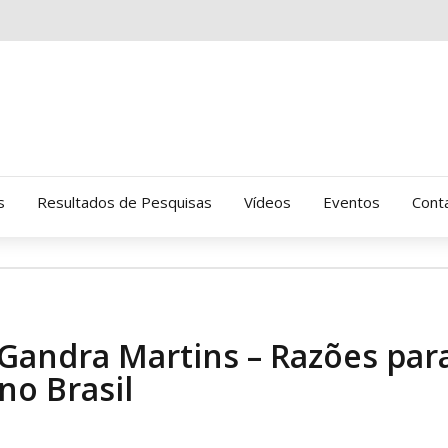
s
Resultados de Pesquisas
Vídeos
Eventos
Cont
Clinica Gressus (Alamedas)
Hospital Cantareira
 Gandra Martins – Razões par
Amor-Exigente
no Brasil
CRATOD