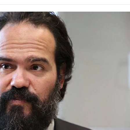
Alcoólicos Anônimos
AME – Psiquiatria Dra Jandira Ma