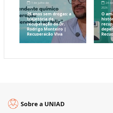
1 de julho de
24 de
2026
2026
26 anos sem drogas: a
O ama
trajetória da
histó
recuperação do Dr.
recup
Rodrigo Monteiro |
depen
Recuperação Viva
Recup
Sobre a UNIAD