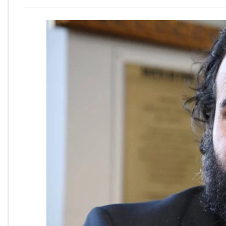
Onde Estamos
Onde Procurar Ajuda?
Ronaldo Laranjeira recebe prêmio ISAJE
Griffith Edwards