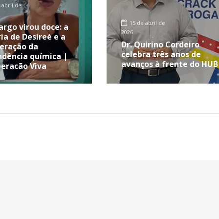
 abril de
15 de abril de
rgo virou doce: a
2026
ria de Desireé e a
Dr. Quirino Cordeiro
eração da
celebra três anos de
dência química |
avanços à frente do HUB
eração Viva