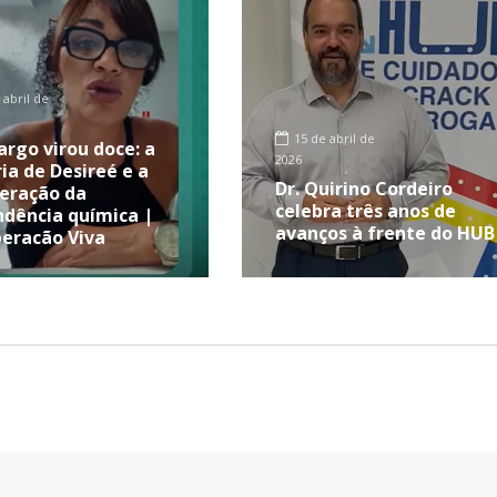
 abril de
15 de abril de
rgo virou doce: a
2026
ria de Desireé e a
Dr. Quirino Cordeiro
eração da
celebra três anos de
dência química |
avanços à frente do HUB
eração Viva