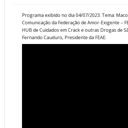
Onde Estamos
Onde Procurar Ajuda?
Programa exibido no dia 04/07/2023. Tema: Macon
Comunicação da Federação de Amor-Exigente – FEAE
Ronaldo Laranjeira recebe prêmio ISAJE
Griffith Edwards
HUB de Cuidados em Crack e outras Drogas de São 
Fernando Cauduro, Presidente da FEAE.