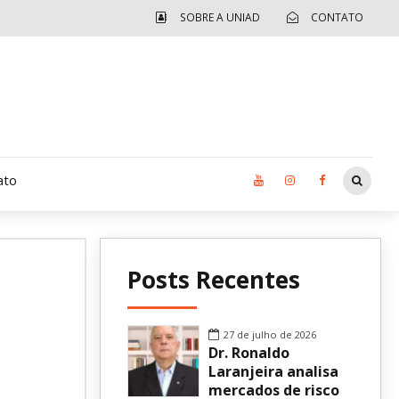
SOBRE A UNIAD
CONTATO
ato
Moradia UCAD
Posts Recentes
CUIDA – Jardim Ângela
Independência Jovem – FOLIA
27 de julho de 2026
Dr. Ronaldo
Revista UNIAD
Laranjeira analisa
mercados de risco