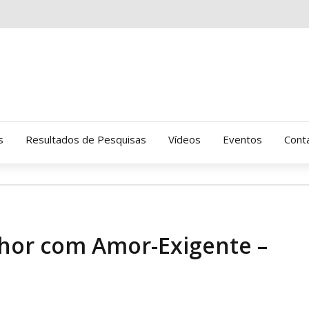
s
Resultados de Pesquisas
Vídeos
Eventos
Cont
Clinica Gressus (Alamedas)
Hospital Cantareira
hor com Amor-Exigente –
Amor-Exigente
CRATOD