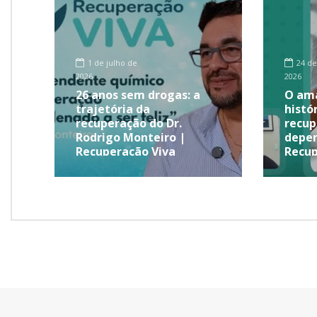
1 de julho de
24 de
2026
2026
26 anos sem drogas: a
O ama
trajetória da
histó
recuperação do Dr.
recup
Rodrigo Monteiro |
depen
Recuperação Viva
Recup