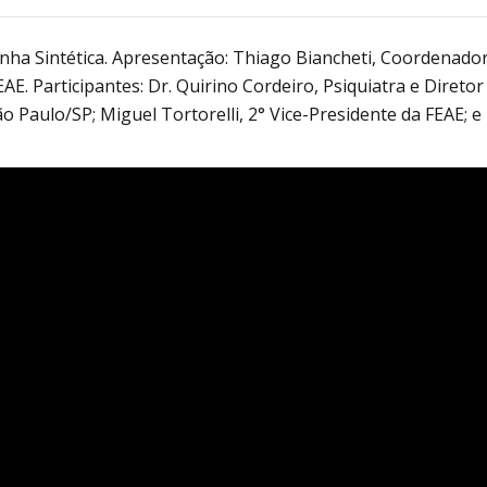
Alcoólicos Anônimos
AME – Psiquiatria Dra Jandira Ma
ha Sintética. Apresentação: Thiago Biancheti, Coordenado
. Participantes: Dr. Quirino Cordeiro, Psiquiatra e Diretor
Paulo/SP; Miguel Tortorelli, 2° Vice-Presidente da FEAE; e 