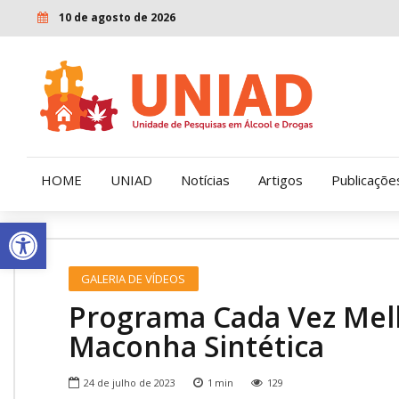
10 de agosto de 2026
HOME
UNIAD
Notícias
Artigos
Publicaçõe
Open toolbar
Quem Somos
LENAD
GALERIA DE VÍDEOS
Nossa História
LECUCA
Programa Cada Vez Mel
Nossa Missão e Valores
Maconha Sintética
Diretoria
24 de julho de 2023
1
min
129