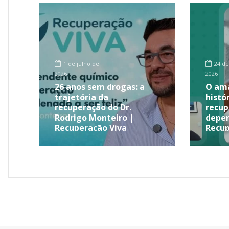
1 de julho de
24 de
2026
2026
26 anos sem drogas: a
O ama
trajetória da
histó
recuperação do Dr.
recup
Rodrigo Monteiro |
depen
Recuperação Viva
Recup