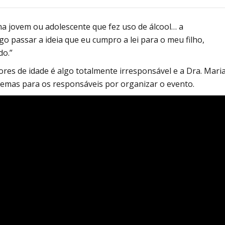
Alcoólicos Anônimos
AME – Psiquiatria Dra Jandira Ma
a jovem ou adolescente que fez uso de álcool… a
go passar a ideia que eu cumpro a lei para o meu filho,
do.”
res de idade é algo totalmente irresponsável e a Dra. Mari
lemas para os responsáveis por organizar o evento.