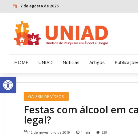
7 de agosto de 2026
HOME
UNIAD
Notícias
Artigos
Publicaçõe
Open toolbar
Quem Somos
LENAD
GALERIA DE VÍDEOS
Nossa História
LECUCA
Festas com álcool em c
Nossa Missão e Valores
legal?
Diretoria
12 de novembro de 2019
1
min
329