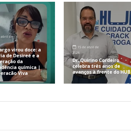
 abril de
15 de abril de
rgo virou doce: a
2026
ria de Desireé e a
Dr. Quirino Cordeiro
eração da
celebra três anos de
dência química |
avanços à frente do HUB
eração Viva