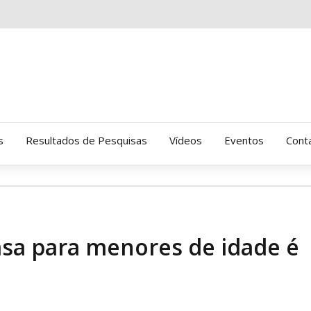
s
Resultados de Pesquisas
Vídeos
Eventos
Cont
Clinica Gressus (Alamedas)
Hospital Cantareira
asa para menores de idade é
Amor-Exigente
CRATOD