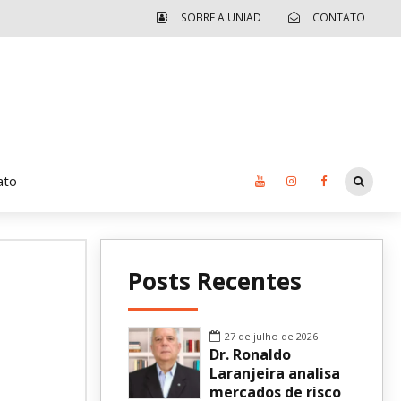
SOBRE A UNIAD
CONTATO
ato
Moradia UCAD
Posts Recentes
CUIDA – Jardim Ângela
Independência Jovem – FOLIA
27 de julho de 2026
Dr. Ronaldo
Revista UNIAD
Laranjeira analisa
mercados de risco