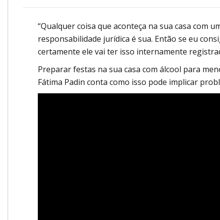
Onde Estamos
Onde Procurar Ajuda?
“Qualquer coisa que aconteça na sua casa com um
responsabilidade jurídica é sua. Então se eu consi
Ronaldo Laranjeira recebe prêmio ISAJE
Griffith Edwards
certamente ele vai ter isso internamente registra
Preparar festas na sua casa com álcool para meno
Fátima Padin conta como isso pode implicar prob