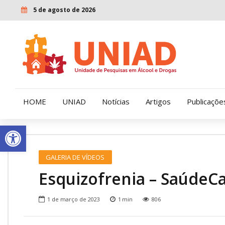
5 de agosto de 2026
HOME
UNIAD
Notícias
Artigos
Publicaçõe
Open toolbar
Quem Somos
LENAD
GALERIA DE VÍDEOS
Nossa História
LECUCA
Esquizofrenia – SaúdeC
Nossa Missão e Valores
1 de março de 2023
1
min
806
Diretoria