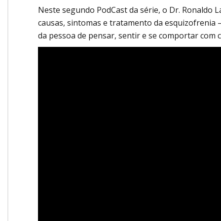
Onde Estamos
Neste segundo PodCast da série, o Dr. Ronaldo La
Onde Procurar Ajuda?
causas, sintomas e tratamento da esquizofrenia –
da pessoa de pensar, sentir e se comportar com c
Ronaldo Laranjeira recebe prêmio ISAJE
Griffith Edwards