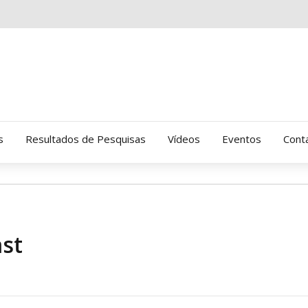
s
Resultados de Pesquisas
Vídeos
Eventos
Cont
Clinica Gressus (Alamedas)
Hospital Cantareira
ast
Amor-Exigente
CRATOD