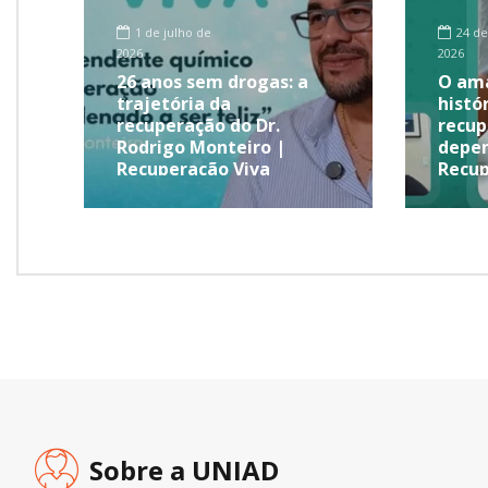
1 de julho de
24 de
2026
2026
26 anos sem drogas: a
O ama
trajetória da
histó
recuperação do Dr.
recup
Rodrigo Monteiro |
depen
Recuperação Viva
Recup
Sobre a UNIAD