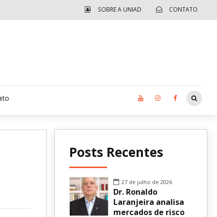
SOBRE A UNIAD
CONTATO
ato
Moradia UCAD
Posts Recentes
CUIDA – Jardim Ângela
Independência Jovem – FOLIA
27 de julho de 2026
Dr. Ronaldo
Revista UNIAD
Laranjeira analisa
mercados de risco