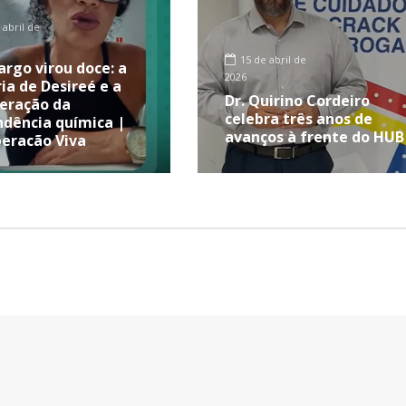
 abril de
15 de abril de
rgo virou doce: a
2026
ria de Desireé e a
Dr. Quirino Cordeiro
eração da
celebra três anos de
dência química |
avanços à frente do HUB
eração Viva