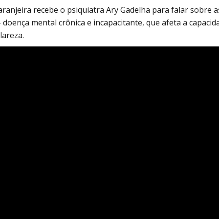
Alcoólicos Anônimos
ranjeira recebe o psiquiatra Ary Gadelha para falar sobre a
AME – Psiquiatria Dra Jandira Ma
 doença mental crônica e incapacitante, que afeta a capacid
lareza.